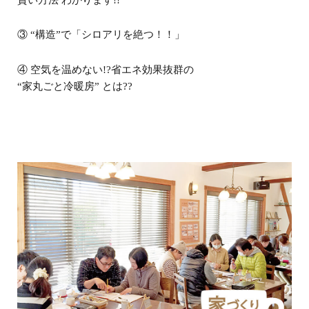
賢い方法 わかります!!
③ “構造”で「シロアリを絶つ！！」
④ 空気を温めない!?省エネ効果抜群の
“家丸ごと冷暖房” とは??