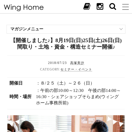
マガジンメニュー
【開催しました♪】8月19日(日)25日(土)26日(日)
施工事例
間取り・土地・資金・構造セミナー開催♪
スタッフブログ
現場中継
2018/07/23
高塚美沙
お客様の声
セミナー・イベント
見学会・イベント
開催日
：８/２５（土）～２６（日）
オススメの土地
：午前の部10:00～12:30 午後の部14:00～
お施主様ブログ
時間・場所
16:30・シェアショップそらまめ(ウィング
ホーム事務所前)