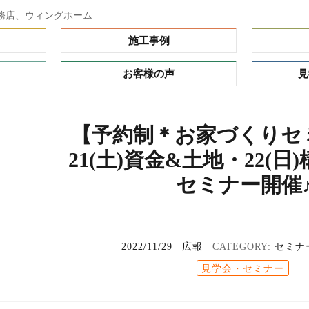
務店、ウィングホーム
施工事例
お客様の声
見
ダー）
【予約制＊お家づくりセ
ーオーダ
21(土)資金&土地・22(日
レミアム
セミナー開催
の理由
プ
る家
れハウ
2022/11/29
広報
セミナ
タイ
見学会・セミナー