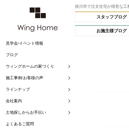
掛川市で注文住宅が得意な工
スタッフブログ
お施主様ブログ
見学会/イベント情報
他社との5つの違い
施工事例
Buffet STYLE（フルオー
会社情報
土地情報検索
ブログ
住まいづくりの流れ
現場中継
Arrange STYLE（イージ
スタッフ紹介
おすすめ土地ブログ
ー）
ウィングホームの家づくり
【快適】Ｗ外断熱って？
お客様の声
ショールームの紹介
PREMIUM ORDER（プ
施工事例/お客様の声
【素材】漆喰をつかう10
お施主様ブログ
地域と共に-シェアショッ
オーダー）
ラインナップ
【構造】安心して長く住め
シェアショップカレンダー
HANARE HOUSE（はな
ス）
会社案内
【保証】業界初二大保証
採用情報
HIRAYA STYLE（平屋ス
土地探しからお手伝い
【維持】アフターサポート
ル）
よくあるご質問