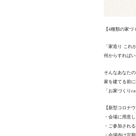
【
4
種類の家づ
「家造り これ
何からすればい
そんなあなたの
家を建てる前に
「お家づくり
ca
【新型コロナウ
・会場に用意し
・ご参加される
・会場内は定期