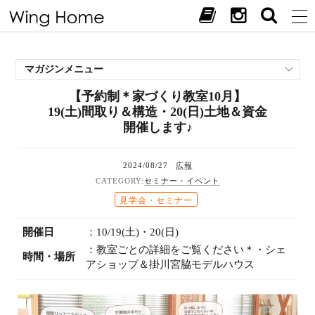
マガジンメニュー
【予約制＊家づくり教室10月】
施工事例
19(土)間取り＆構造・20(日)土地＆資金
スタッフブログ
開催します♪
現場中継
お客様の声
2024/08/27
広報
見学会・イベント
セミナー・イベント
オススメの土地
見学会・セミナー
お施主様ブログ
開催日
：10/19(土)・20(日)
：教室ごとの詳細をご覧ください＊・シェ
時間・場所
アショップ＆掛川宮脇モデルハウス