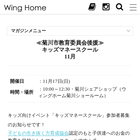
マガジンメニュー
≪菊川市教育委員会後援≫
施工事例
キッズマネースクール
スタッフブログ
11月
現場中継
お客様の声
見学会・イベント
開催日
：11月17日(日)
オススメの土地
：10:00～12:30・菊川シェアショップ（ウ
時間・場所
ィングホーム菊川ショールーム）
お施主様ブログ
キッズ向けイベント「キッズマネースクール」参加者募集
のお知らせです！
子どもの生き抜く力育成協会
認定のもと子供達へのお金の