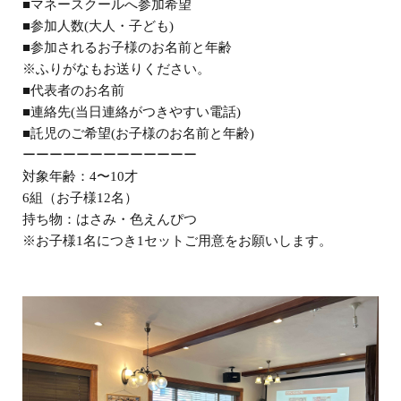
■マネースクールへ参加希望
■参加人数(大人・子ども)
■参加されるお子様のお名前と年齢
※ふりがなもお送りください。
■代表者のお名前
■連絡先(当日連絡がつきやすい電話)
■託児のご希望(お子様のお名前と年齢)
ーーーーーーーーーーーーー
対象年齢：4〜10才
6組（お子様12名）
持ち物：はさみ・色えんぴつ
※お子様1名につき1セットご用意をお願いします。