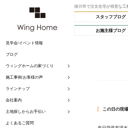
掛川市で注文住宅が得意な工
スタッフブログ
お施主様ブログ
見学会/イベント情報
他社との5つの違い
施工事例
Buffet STYLE（フルオー
会社情報
土地情報検索
ブログ
住まいづくりの流れ
現場中継
Arrange STYLE（イージ
スタッフ紹介
おすすめ土地ブログ
ー）
ウィングホームの家づくり
【快適】Ｗ外断熱って？
お客様の声
ショールームの紹介
PREMIUM ORDER（プ
施工事例/お客様の声
【素材】漆喰をつかう10
お施主様ブログ
地域と共に-シェアショッ
オーダー）
ラインナップ
【構造】安心して長く住め
シェアショップカレンダー
HANARE HOUSE（はな
ス）
会社案内
【保証】業界初二大保証
採用情報
この日の現
HIRAYA STYLE（平屋ス
土地探しからお手伝い
【維持】アフターサポート
ル）
よくあるご質問
先日袋井市清水