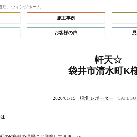
務店、ウィングホーム
施工事例
お客様の声
見
ダー）
軒天☆
ーオーダ
袋井市清水町K
レミアム
の理由
プ
る家
れハウ
2020/01/15
現場 レポーター
場は
タイ
町のK様邸の現場にお邪魔してきました。