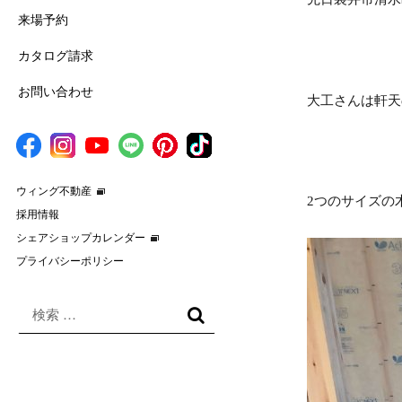
来場予約
カタログ請求
お問い合わせ
大工さんは軒天
ウィング不動産
2つのサイズの
採用情報
シェアショップカレンダー
プライバシーポリシー
検
索
検
対
索
象: