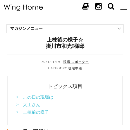
マガジンメニュー
上棟後の様子☆
施工事例
掛川市和光I様邸
スタッフブログ
現場中継
2021/01/19
現場 レポーター
お客様の声
現場中継
見学会・イベント
オススメの土地
トピックス項目
お施主様ブログ
> この日の現場は
> 大工さん
> 上棟前の様子