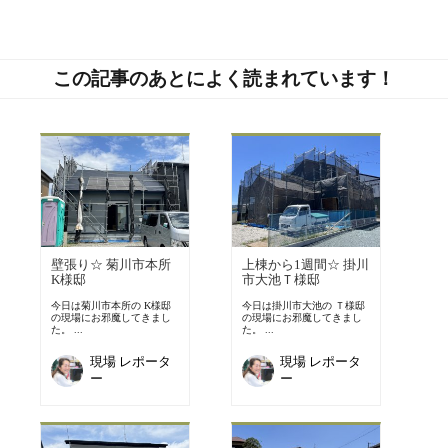
この記事のあとによく読まれています！
壁張り☆ 菊川市本所
上棟から1週間☆ 掛川
K様邸
市大池Ｔ様邸
今日は菊川市本所の K様邸
今日は掛川市大池の Ｔ様邸
の現場にお邪魔してきまし
の現場にお邪魔してきまし
た。 ...
た。 ...
現場 レポータ
現場 レポータ
ー
ー