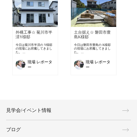
外構工事☆ 菊川市半
土台据え☆ 磐田市豊
済Y様邸
島K様邸
今日は菊川市半済の Y様邸
今日は磐田市豊島の K様邸
の現場にお邪魔してきまし
の現場にお邪魔してきまし
た。 ...
た。 ...
現場 レポータ
現場 レポータ
ー
ー
見学会/イベント情報
ブログ