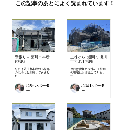
この記事のあとによく読まれています！
壁張り☆ 菊川市本所
上棟から1週間☆ 掛川
K様邸
市大池Ｔ様邸
今日は菊川市本所の K様邸
今日は掛川市大池の Ｔ様邸
の現場にお邪魔してきまし
の現場にお邪魔してきまし
た。 ...
た。 ...
現場 レポータ
現場 レポータ
ー
ー