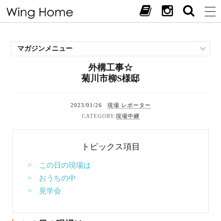
マガジンメニュー
外構工事☆
施工事例
菊川市柳S様邸
スタッフブログ
現場中継
2023/01/26
現場 レポーター
お客様の声
現場中継
見学会・イベント
オススメの土地
トピックス項目
お施主様ブログ
> この日の現場は
> おうちの中
> 見学会