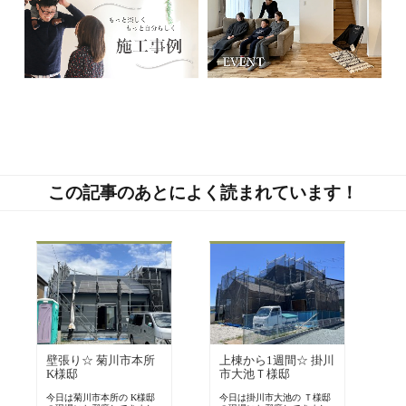
この記事のあとによく読まれています！
壁張り☆ 菊川市本所
上棟から1週間☆ 掛川
K様邸
市大池Ｔ様邸
今日は菊川市本所の K様邸
今日は掛川市大池の Ｔ様邸