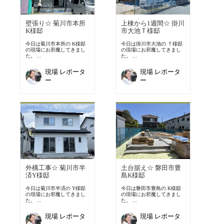
壁張り☆ 菊川市本所
上棟から1週間☆ 掛川
K様邸
市大池Ｔ様邸
今日は菊川市本所の K様邸
今日は掛川市大池の Ｔ様邸
の現場にお邪魔してきまし
の現場にお邪魔してきまし
た。 ...
た。 ...
現場 レポータ
現場 レポータ
ー
ー
外構工事☆ 菊川市半
土台据え☆ 磐田市豊
済Y様邸
島K様邸
今日は菊川市半済の Y様邸
今日は磐田市豊島の K様邸
の現場にお邪魔してきまし
の現場にお邪魔してきまし
た。 ...
た。 ...
現場 レポータ
現場 レポータ