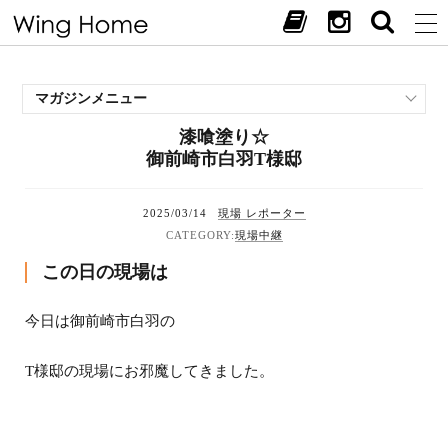
マガジンメニュー
漆喰塗り☆
施工事例
御前崎市白羽T様邸
スタッフブログ
現場中継
2025/03/14
現場 レポーター
お客様の声
現場中継
見学会・イベント
この日の現場は
オススメの土地
お施主様ブログ
今日は御前崎市白羽の
T様邸の現場にお邪魔してきました。