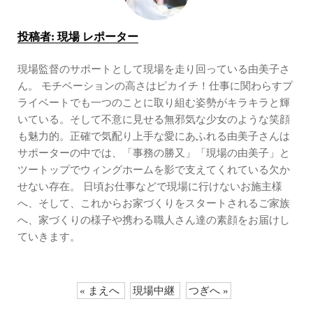
投稿者:
現場 レポーター
現場監督のサポートとして現場を走り回っている由美子さ
ん。 モチベーションの高さはピカイチ！仕事に関わらすプ
ライベートでも一つのことに取り組む姿勢がキラキラと輝
いている。そして不意に見せる無邪気な少女のような笑顔
も魅力的。正確で気配り上手な愛にあふれる由美子さんは
サポーターの中では、「事務の勝又」「現場の由美子」と
ツートップでウィングホームを影で支えてくれている欠か
せない存在。 日頃お仕事などで現場に行けないお施主様
へ、そして、これからお家づくりをスタートされるご家族
へ、家づくりの様子や携わる職人さん達の素顔をお届けし
ていきます。
« まえへ
現場中継
つぎへ »