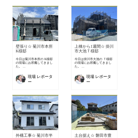
壁張り☆ 菊川市本所
上棟から1週間☆ 掛川
K様邸
市大池Ｔ様邸
今日は菊川市本所の K様邸
今日は掛川市大池の Ｔ様邸
の現場にお邪魔してきまし
の現場にお邪魔してきまし
た。 ...
た。 ...
現場 レポータ
現場 レポータ
ー
ー
外構工事☆ 菊川市半
土台据え☆ 磐田市豊