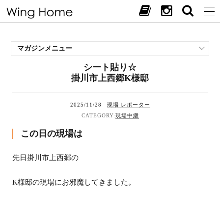
マガジンメニュー
シート貼り☆
施工事例
掛川市上西郷K様邸
スタッフブログ
現場中継
2025/11/28
現場 レポーター
お客様の声
現場中継
見学会・イベント
この日の現場は
オススメの土地
お施主様ブログ
先日掛川市上西郷の
K様邸の現場にお邪魔してきました。