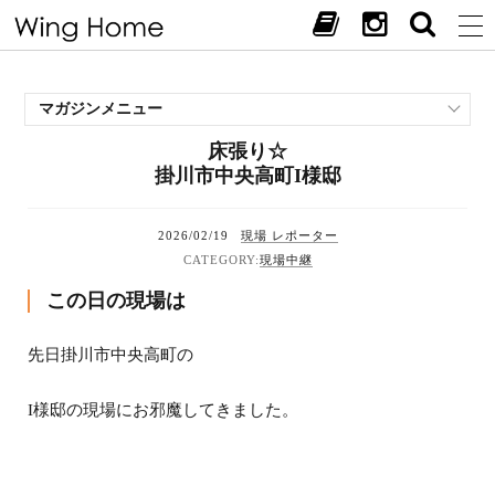
マガジンメニュー
床張り☆
施工事例
掛川市中央高町I様邸
スタッフブログ
現場中継
2026/02/19
現場 レポーター
お客様の声
現場中継
見学会・イベント
この日の現場は
オススメの土地
お施主様ブログ
先日掛川市中央高町の
I様邸の現場にお邪魔してきました。