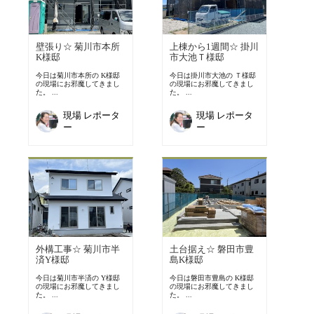
壁張り☆ 菊川市本所
上棟から1週間☆ 掛川
K様邸
市大池Ｔ様邸
今日は菊川市本所の K様邸
今日は掛川市大池の Ｔ様邸
の現場にお邪魔してきまし
の現場にお邪魔してきまし
た。 ...
た。 ...
現場 レポータ
現場 レポータ
ー
ー
外構工事☆ 菊川市半
土台据え☆ 磐田市豊
済Y様邸
島K様邸
今日は菊川市半済の Y様邸
今日は磐田市豊島の K様邸
の現場にお邪魔してきまし
の現場にお邪魔してきまし
た。 ...
た。 ...