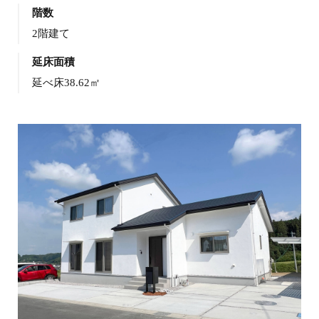
階数
2階建て
延床面積
延べ床38.62㎡