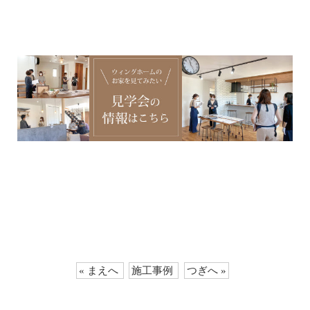
« まえへ
施工事例
つぎへ »