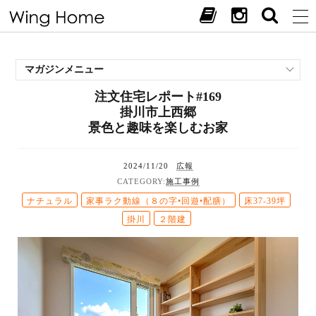
マガジンメニュー
注文住宅レポート#169
施工事例
掛川市上西郷
スタッフブログ
景色と趣味を楽しむお家
現場中継
お客様の声
2024/11/20
広報
見学会・イベント
施工事例
オススメの土地
ナチュラル
家事ラク動線（８の字•回遊•配膳）
床37-39坪
掛川
２階建
お施主様ブログ