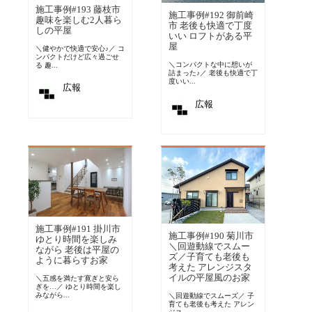
施工事例#193 藤枝市
施工事例#192 御前崎
趣味を楽しむ2人暮ら
市 老後も快適で丁度
しの平屋
いい ロフトがある平
屋
＼健やかで快適で安心♪／ コ
ンパクトだけど広々過ごせ
＼コンパクトな中に想いが
る 趣...
詰まった♪／ 老後も快適で丁
度いい...
広報
広報
施工事例#191 掛川市
施工事例#190 菊川市
ゆとり時間を楽しみ
＼回遊動線でスムー
ながら 老後は平屋の
ズ／子育ても老後も
ように暮らすお家
考えた アレンジスタ
イルの平屋風のお家
＼五感を満たす寛ぎと安ら
ぎを…／ ゆとり時間を楽し
みながら...
＼回遊動線でスムーズ／ 子
育ても老後も考えた アレン