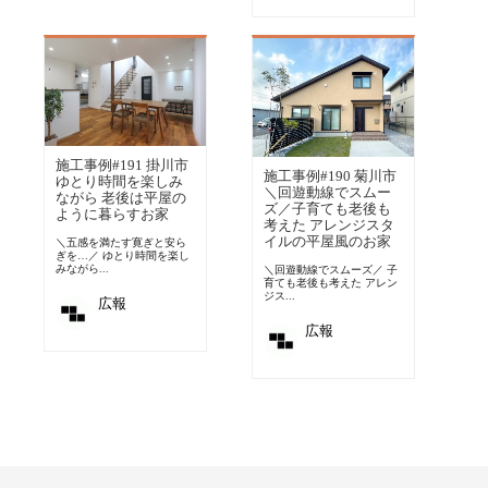
施工事例#191 掛川市
施工事例#190 菊川市
ゆとり時間を楽しみ
＼回遊動線でスムー
ながら 老後は平屋の
ズ／子育ても老後も
ように暮らすお家
考えた アレンジスタ
イルの平屋風のお家
＼五感を満たす寛ぎと安ら
ぎを…／ ゆとり時間を楽し
みながら...
＼回遊動線でスムーズ／ 子
育ても老後も考えた アレン
ジス...
広報
広報