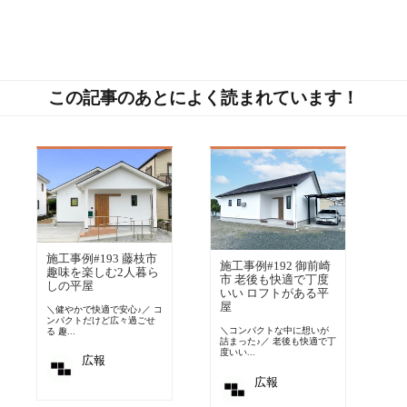
この記事のあとによく読まれています！
施工事例#193 藤枝市
施工事例#192 御前崎
趣味を楽しむ2人暮ら
市 老後も快適で丁度
しの平屋
いい ロフトがある平
屋
＼健やかで快適で安心♪／ コ
ンパクトだけど広々過ごせ
＼コンパクトな中に想いが
る 趣...
詰まった♪／ 老後も快適で丁
度いい...
広報
広報