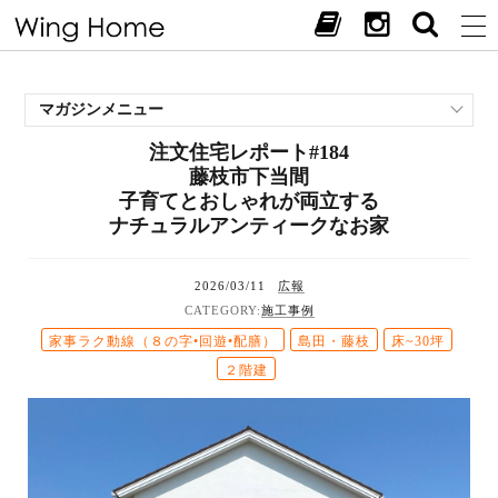
マガジンメニュー
注文住宅レポート#184
施工事例
藤枝市下当間
スタッフブログ
子育てとおしゃれが両立する
現場中継
ナチュラルアンティークなお家
お客様の声
見学会・イベント
2026/03/11
広報
施工事例
オススメの土地
家事ラク動線（８の字•回遊•配膳）
島田・藤枝
床~30坪
お施主様ブログ
２階建