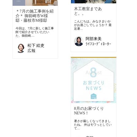
木工教室まであ
＊7月の施工事例を紹
と。。
介＊ 御前崎市W様
邸・藤枝市M様邸
こんにちは。みなさまいか
がお過ごしでしょうか？ 最
今回は、7月に新しく施工事
近暑...
例で紹介させていただい
た、御前崎....
阿部来美
ﾗｲﾌｺｰﾃﾞｨﾈｰﾀｰ
松下 絵吏
広報
8月のお家づくり
NEWS！
暑さが厳しくなってきまし
たね。 外はモワっとしてい
て...