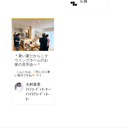
広報
＊暑い夏だからこそ
ウイングホームのお
家の見学会へ＊
こんにちは。 7月に入り暑
い毎日ですね
ウイ...
大村茉里
ﾗｲﾌｺｰﾃﾞｨﾈｰﾀｰ/
ｲﾝﾃﾘｱｺｰﾃﾞｨﾈｰ
ﾀｰ