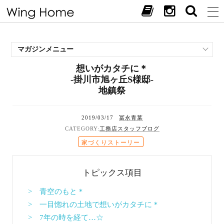
マガジンメニュー
想いがカタチに＊
施工事例
-掛川市旭ヶ丘S様邸-
スタッフブログ
地鎮祭
現場中継
お客様の声
2019/03/17
冨永青葉
見学会・イベント
工務店スタッフブログ
オススメの土地
家づくりストーリー
お施主様ブログ
トピックス項目
> 青空のもと＊
> 一目惚れの土地で想いがカタチに＊
> 7年の時を経て…☆