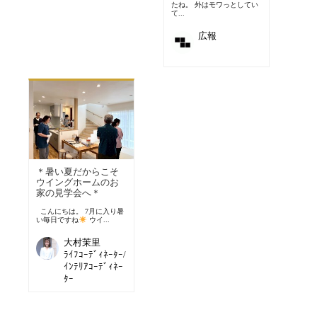
たね。 外はモワっとしてい
て...
広報
＊暑い夏だからこそ
ウイングホームのお
家の見学会へ＊
こんにちは。 7月に入り暑
い毎日ですね
ウイ...
大村茉里
ﾗｲﾌｺｰﾃﾞｨﾈｰﾀｰ/
ｲﾝﾃﾘｱｺｰﾃﾞｨﾈｰ
ﾀｰ