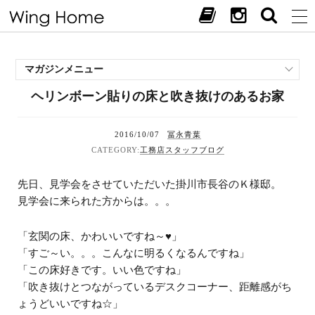
マガジンメニュー
ヘリンボーン貼りの床と吹き抜けのあるお家
施工事例
スタッフブログ
2016/10/07
冨永青葉
現場中継
工務店スタッフブログ
お客様の声
見学会・イベント
先日、見学会をさせていただいた掛川市長谷のＫ様邸。
オススメの土地
見学会に来られた方からは。。。
お施主様ブログ
「玄関の床、かわいいですね～♥」
「すご～い。。。こんなに明るくなるんですね」
「この床好きです。いい色ですね」
「吹き抜けとつながっているデスクコーナー、距離感がち
ょうどいいですね☆」