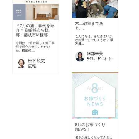
木工教室まであ
＊7月の施工事例を紹
と。。
介＊ 御前崎市W様
邸・藤枝市M様邸
こんにちは。みなさまいか
がお過ごしでしょうか？ 最
今回は、7月に新しく施工事
近暑...
例で紹介させていただい
た、御前崎....
阿部来美
ﾗｲﾌｺｰﾃﾞｨﾈｰﾀｰ
松下 絵吏
広報
8月のお家づくり
NEWS！
暑さが厳しくなってきまし