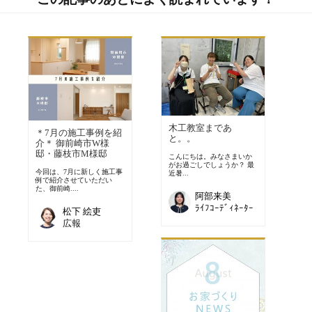
木工教室まであ
＊7月の施工事例を紹
と。。
介＊ 御前崎市W様
邸・藤枝市M様邸
こんにちは。みなさまいか
がお過ごしでしょうか？ 最
今回は、7月に新しく施工事
近暑...
例で紹介させていただい
た、御前崎....
阿部来美
ﾗｲﾌｺｰﾃﾞｨﾈｰﾀｰ
松下 絵吏
広報