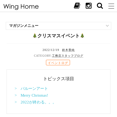
マガジンメニュー
クリスマスイベント
施工事例
スタッフブログ
2022/12/19
鈴木香純
現場中継
工務店スタッフブログ
お客様の声
イベントログ
見学会・イベント
オススメの土地
トピックス項目
お施主様ブログ
> バルーンアート
> Merry Chrismas!
> 2022が終わる。。。