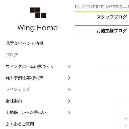
掛川市で注文住宅が得意な工
スタッフブログ
お施主様ブログ
見学会/イベント情報
他社との5つの違い
施工事例
Buffet STYLE（フルオー
会社情報
土地情報検索
ブログ
住まいづくりの流れ
現場中継
Arrange STYLE（イージ
スタッフ紹介
おすすめ土地ブログ
ー）
ウィングホームの家づくり
【快適】Ｗ外断熱って？
お客様の声
ショールームの紹介
PREMIUM ORDER（プ
施工事例/お客様の声
【素材】漆喰をつかう10
お施主様ブログ
地域と共に-シェアショッ
オーダー）
ラインナップ
【構造】安心して長く住め
シェアショップカレンダー
HANARE HOUSE（はな
ス）
会社案内
【保証】業界初二大保証
採用情報
HIRAYA STYLE（平屋ス
土地探しからお手伝い
【維持】アフターサポート
ル）
>
よくあるご質問
>