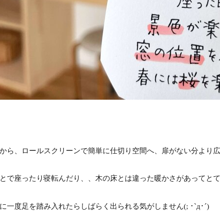
。
から、ロールスクリーンで簡単に仕切り空間へ、扉がない分より広
とで座ったり寝転んだり、、木の床とは違った暖かさがあってとても心
一度足を踏み入れたらしばらく出られる気がしません(; ･`д･´)