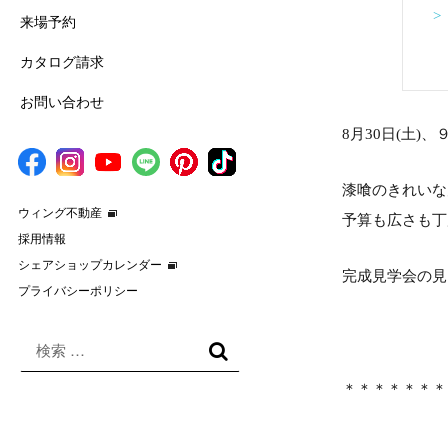
>
来場予約
カタログ請求
お問い合わせ
8月30日(土)、
漆喰のきれいな
ウィング不動産
予算も広さも丁
採用情報
シェアショップカレンダー
完成見学会の見
プライバシーポリシー
検
索
検
対
＊＊＊＊＊＊＊
索
象: