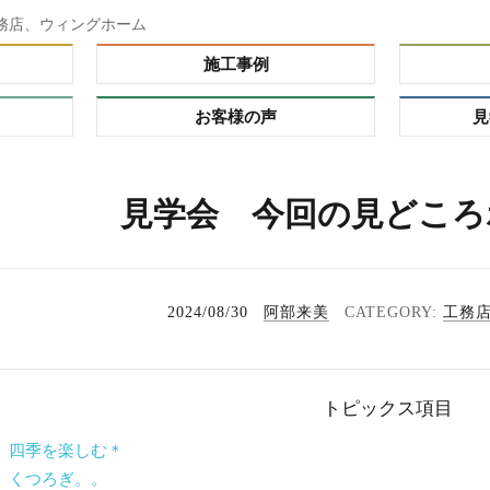
務店、ウィングホーム
施工事例
お客様の声
見
ダー）
見学会 今回の見どころ
ーオーダ
レミアム
の理由
プ
2024/08/30
阿部来美
工務
る家
れハウ
トピックス項目
タイ
 四季を楽しむ＊
 くつろぎ。。