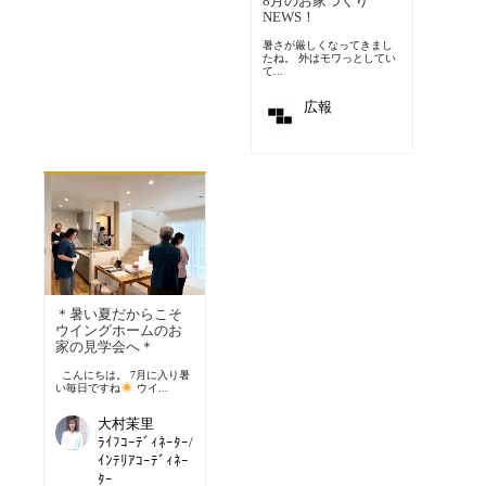
8月のお家づくり
NEWS！
暑さが厳しくなってきまし
たね。 外はモワっとしてい
て...
広報
＊暑い夏だからこそ
ウイングホームのお
家の見学会へ＊
こんにちは。 7月に入り暑
い毎日ですね
ウイ...
大村茉里
ﾗｲﾌｺｰﾃﾞｨﾈｰﾀｰ/
ｲﾝﾃﾘｱｺｰﾃﾞｨﾈｰ
ﾀｰ