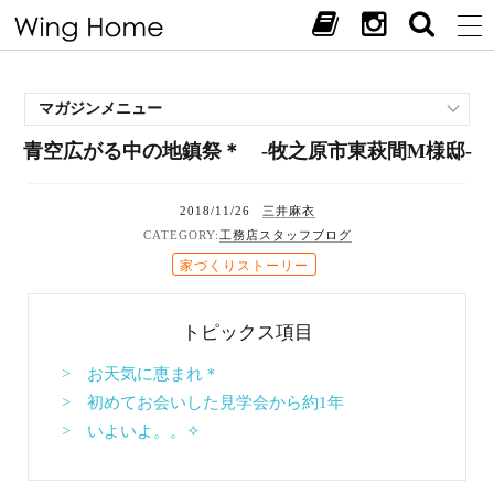
マガジンメニュー
青空広がる中の地鎮祭＊ -牧之原市東萩間M様邸-
施工事例
スタッフブログ
2018/11/26
三井麻衣
現場中継
工務店スタッフブログ
お客様の声
家づくりストーリー
見学会・イベント
オススメの土地
トピックス項目
お施主様ブログ
> お天気に恵まれ＊
> 初めてお会いした見学会から約1年
> いよいよ。。✧