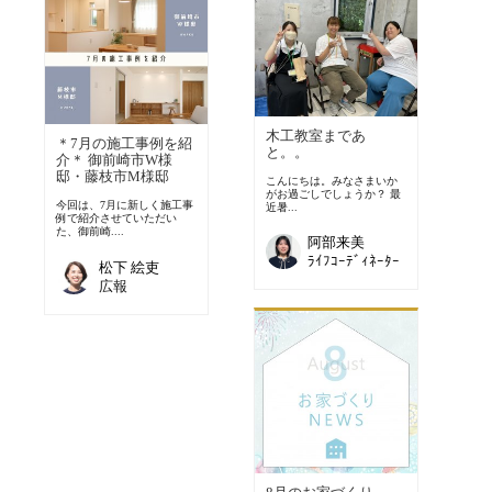
木工教室まであ
＊7月の施工事例を紹
と。。
介＊ 御前崎市W様
邸・藤枝市M様邸
こんにちは。みなさまいか
がお過ごしでしょうか？ 最
今回は、7月に新しく施工事
近暑...
例で紹介させていただい
た、御前崎....
阿部来美
ﾗｲﾌｺｰﾃﾞｨﾈｰﾀｰ
松下 絵吏
広報