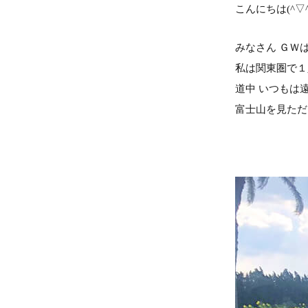
こんにちは(^▽^
みなさん ＧＷ
私は関東圏で１
道中 いつもは
富士山を見ただ