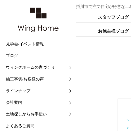
掛川市で注文住宅が得意な工
スタッフブログ
お施主様ブログ
見学会/イベント情報
他社との5つの違い
施工事例
Buffet STYLE（フルオー
会社情報
土地情報検索
ブログ
住まいづくりの流れ
現場中継
Arrange STYLE（イージ
スタッフ紹介
おすすめ土地ブログ
ー）
ウィングホームの家づくり
【快適】Ｗ外断熱って？
お客様の声
ショールームの紹介
PREMIUM ORDER（プ
施工事例/お客様の声
【素材】漆喰をつかう10
お施主様ブログ
地域と共に-シェアショッ
オーダー）
ラインナップ
【構造】安心して長く住め
シェアショップカレンダー
HANARE HOUSE（はな
ス）
会社案内
【保証】業界初二大保証
採用情報
HIRAYA STYLE（平屋ス
土地探しからお手伝い
【維持】アフターサポート
ル）
>
よくあるご質問
>