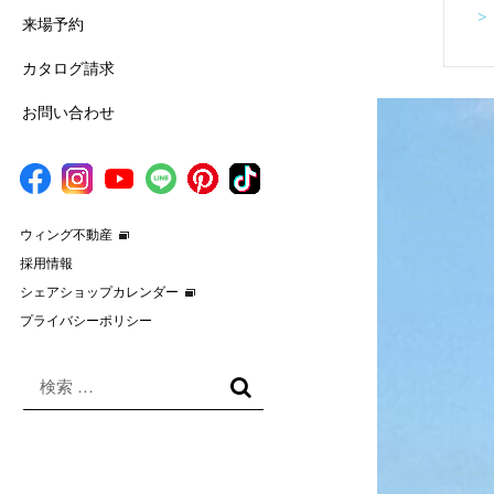
>
来場予約
カタログ請求
お問い合わせ
ウィング不動産
採用情報
シェアショップカレンダー
プライバシーポリシー
検
索
検
対
索
象: