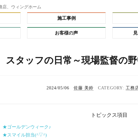
務店、ウィングホーム
施工事例
お客様の声
見
ダー）
スタッフの日常～現場監督の野
ーオーダ
レミアム
の理由
プ
2024/05/06
佐藤 美鈴
工務
る家
れハウ
トピックス項目
タイ
 ★ゴールデンウィーク♪
 ★スマイル担当(^▽^)