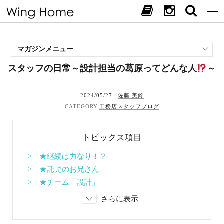
マガジンメニュー
スタッフの日常～設計担当の葛原ってどんな人
～
施工事例
スタッフブログ
2024/05/27
佐藤 美鈴
現場中継
工務店スタッフブログ
お客様の声
見学会・イベント
トピックス項目
オススメの土地
お施主様ブログ
> ★継続は力なり！？
> ★託児のお兄さん
> ★チーム「設計」
さらに表示