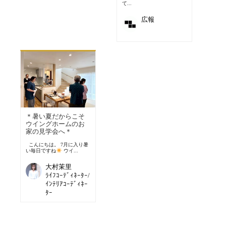
て...
広報
＊暑い夏だからこそ
ウイングホームのお
家の見学会へ＊
こんにちは。 7月に入り暑
い毎日ですね
ウイ...
大村茉里
ﾗｲﾌｺｰﾃﾞｨﾈｰﾀｰ/
ｲﾝﾃﾘｱｺｰﾃﾞｨﾈｰ
ﾀｰ