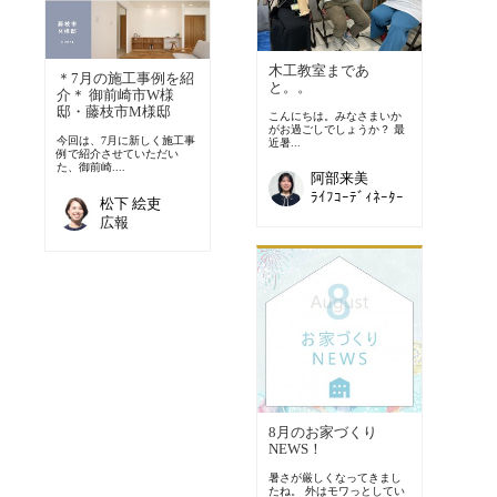
木工教室まであ
＊7月の施工事例を紹
と。。
介＊ 御前崎市W様
邸・藤枝市M様邸
こんにちは。みなさまいか
がお過ごしでしょうか？ 最
今回は、7月に新しく施工事
近暑...
例で紹介させていただい
た、御前崎....
阿部来美
ﾗｲﾌｺｰﾃﾞｨﾈｰﾀｰ
松下 絵吏
広報
8月のお家づくり
NEWS！
暑さが厳しくなってきまし
たね。 外はモワっとしてい