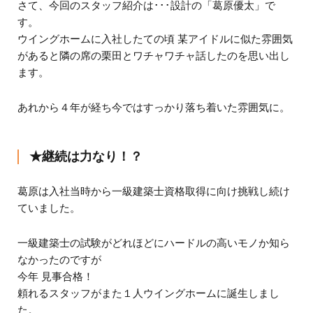
さて、今回のスタッフ紹介は･･･設計の「葛原優太」で
す。
ウイングホームに入社したての頃 某アイドルに似た雰囲気
があると隣の席の栗田とワチャワチャ話したのを思い出し
ます。
あれから４年が経ち今ではすっかり落ち着いた雰囲気に。
★継続は力なり！？
葛原は入社当時から一級建築士資格取得に向け挑戦し続け
ていました。
一級建築士の試験がどれほどにハードルの高いモノか知ら
なかったのですが
今年 見事合格！
頼れるスタッフがまた１人ウイングホームに誕生しまし
た。