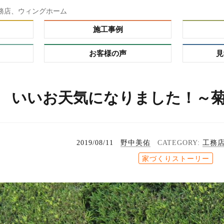
務店、ウィングホーム
施工事例
お客様の声
見
ダー）
いいお天気になりました！～菊
ーオーダ
レミアム
の理由
プ
2019/08/11
野中美佑
工務
る家
家づくりストーリー
れハウ
タイ