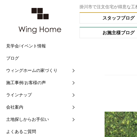
掛川市で注文住宅が得意な工
スタッフブログ
お施主様ブログ
見学会/イベント情報
他社との5つの違い
施工事例
Buffet STYLE（フルオー
会社情報
土地情報検索
ブログ
住まいづくりの流れ
現場中継
Arrange STYLE（イージ
スタッフ紹介
おすすめ土地ブログ
ー）
ウィングホームの家づくり
【快適】Ｗ外断熱って？
お客様の声
ショールームの紹介
PREMIUM ORDER（プ
施工事例/お客様の声
【素材】漆喰をつかう10
お施主様ブログ
地域と共に-シェアショッ
オーダー）
ラインナップ
【構造】安心して長く住め
シェアショップカレンダー
HANARE HOUSE（はな
ス）
会社案内
【保証】業界初二大保証
採用情報
HIRAYA STYLE（平屋ス
土地探しからお手伝い
【維持】アフターサポート
ル）
よくあるご質問