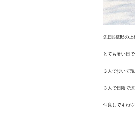
先日K様邸の上
とても暑い日で
３人で歩いて現
３人で日陰で涼
仲良しですね♡