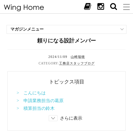
マガジンメニュー
頼りになる設計メンバー
施工事例
スタッフブログ
2024/11/09
山崎瑞穂
現場中継
工務店スタッフブログ
お客様の声
見学会・イベント
トピックス項目
オススメの土地
お施主様ブログ
> こんにちは
> 申請業務担当の葛原
> 積算担当の鈴木
さらに表示