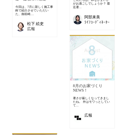
がお過ごしでしょうか？ 最
今回は、7月に新しく施工事
近暑...
例で紹介させていただい
た、御前崎....
阿部来美
ﾗｲﾌｺｰﾃﾞｨﾈｰﾀｰ
松下 絵吏
広報
8月のお家づくり
NEWS！
暑さが厳しくなってきまし
たね。 外はモワっとしてい
て...
広報