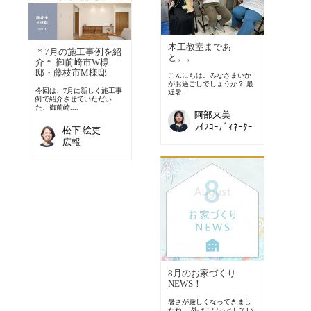
木工教室まであ
＊7月の施工事例を紹
と。。
介＊ 御前崎市W様
邸・藤枝市M様邸
こんにちは。みなさまいか
がお過ごしでしょうか？ 最
今回は、7月に新しく施工事
近暑...
例で紹介させていただい
た、御前崎....
阿部来美
ﾗｲﾌｺｰﾃﾞｨﾈｰﾀｰ
松下 絵吏
広報
8月のお家づくり
NEWS！
暑さが厳しくなってきまし
たね。 外はモワっとしてい