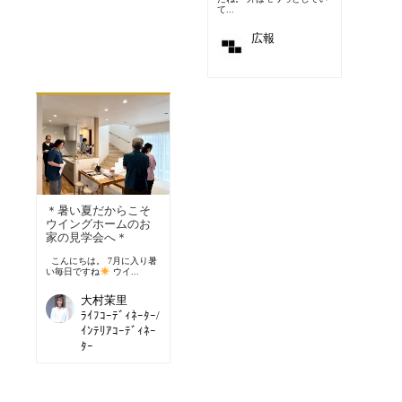
て...
広報
＊暑い夏だからこそ
ウイングホームのお
家の見学会へ＊
こんにちは。 7月に入り暑
い毎日ですね
ウイ...
大村茉里
ﾗｲﾌｺｰﾃﾞｨﾈｰﾀｰ/
ｲﾝﾃﾘｱｺｰﾃﾞｨﾈｰ
ﾀｰ