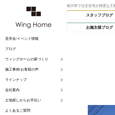
掛川市で注文住宅が得意な工
スタッフブログ
お施主様ブログ
見学会/イベント情報
他社との5つの違い
施工事例
Buffet STYLE（フルオー
会社情報
土地情報検索
ブログ
住まいづくりの流れ
現場中継
Arrange STYLE（イージ
スタッフ紹介
おすすめ土地ブログ
ー）
ウィングホームの家づくり
【快適】Ｗ外断熱って？
お客様の声
ショールームの紹介
PREMIUM ORDER（プ
施工事例/お客様の声
【素材】漆喰をつかう10
お施主様ブログ
地域と共に-シェアショッ
オーダー）
ラインナップ
【構造】安心して長く住め
シェアショップカレンダー
HANARE HOUSE（はな
ス）
会社案内
【保証】業界初二大保証
採用情報
HIRAYA STYLE（平屋ス
土地探しからお手伝い
【維持】アフターサポート
ル）
よくあるご質問