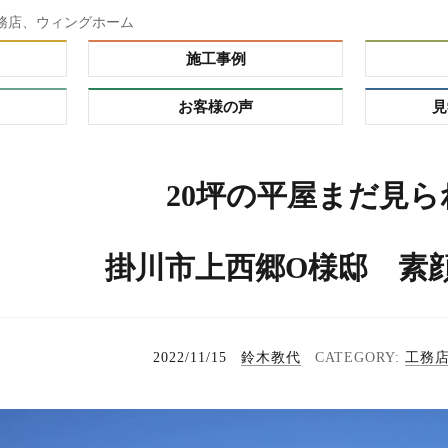
務店、ウィングホーム
施工事例
お客様の声
見
ダー）
20坪の平屋まだ見ら
ーオーダ
レミアム
掛川市上西郷O様邸 素
の理由
プ
る家
れハウ
2022/11/15
鈴木教代
工務
タイ