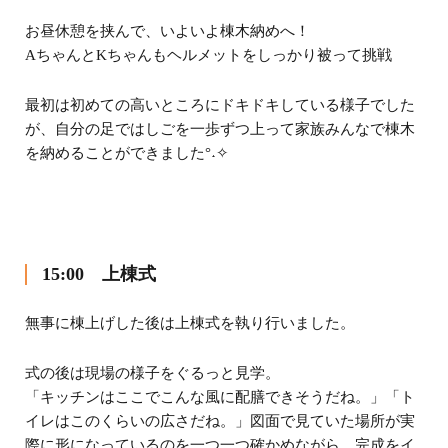
お昼休憩を挟んで、いよいよ棟木納めへ！
AちゃんとKちゃんもヘルメットをしっかり被って挑戦
最初は初めての高いところにドキドキしている様子でした
が、自分の足ではしごを一歩ずつ上って家族みんなで棟木
を納めることができました°˖✧
15:00 上棟式
無事に棟上げした後は上棟式を執り行いました。
式の後は現場の様子をぐるっと見学。
「キッチンはここでこんな風に配膳できそうだね。」「ト
イレはこのくらいの広さだね。」図面で見ていた場所が実
際に形になっているのを一つ一つ確かめながら、完成をイ