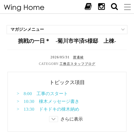
マガジンメニュー
挑戦の一日＊ -菊川市半済S様邸 上棟-
施工事例
スタッフブログ
2026/05/31
渡邊綾
現場中継
工務店スタッフブログ
お客様の声
見学会・イベント
トピックス項目
オススメの土地
お施主様ブログ
> 8:00 工事のスタート
> 10:30 棟木メッセージ書き
> 13:30 ドキドキの棟木納め
さらに表示