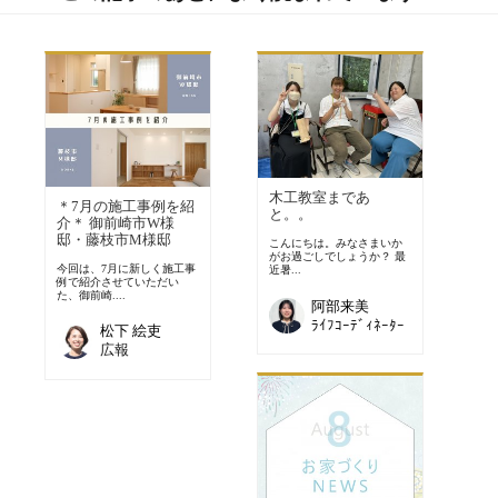
木工教室まであ
＊7月の施工事例を紹
と。。
介＊ 御前崎市W様
邸・藤枝市M様邸
こんにちは。みなさまいか
がお過ごしでしょうか？ 最
今回は、7月に新しく施工事
近暑...
例で紹介させていただい
た、御前崎....
阿部来美
ﾗｲﾌｺｰﾃﾞｨﾈｰﾀｰ
松下 絵吏
広報