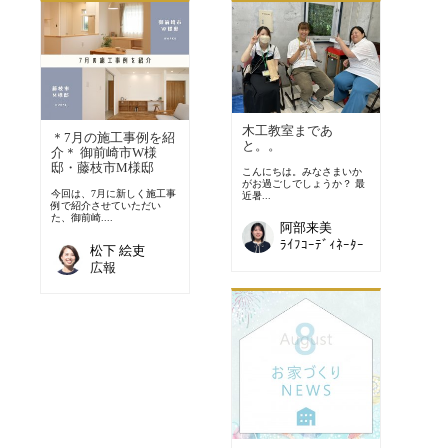
木工教室まであ
＊7月の施工事例を紹
と。。
介＊ 御前崎市W様
邸・藤枝市M様邸
こんにちは。みなさまいか
がお過ごしでしょうか？ 最
今回は、7月に新しく施工事
近暑...
例で紹介させていただい
た、御前崎....
阿部来美
ﾗｲﾌｺｰﾃﾞｨﾈｰﾀｰ
松下 絵吏
広報