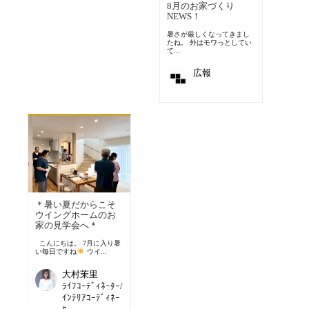
8月のお家づくり
NEWS！
暑さが厳しくなってきまし
たね。 外はモワっとしてい
て...
広報
＊暑い夏だからこそ
ウイングホームのお
家の見学会へ＊
こんにちは。 7月に入り暑
い毎日ですね
ウイ...
大村茉里
ﾗｲﾌｺｰﾃﾞｨﾈｰﾀｰ/
ｲﾝﾃﾘｱｺｰﾃﾞｨﾈｰ