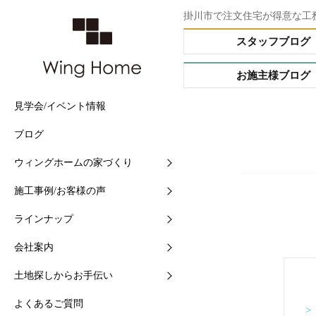
掛川市で注文住宅が得意な工
スタッフブログ
お施主様ブログ
見学会/イベント情報
他社との5つの違い
施工事例
Buffet STYLE（フルオー
会社情報
土地情報検索
ブログ
住まいづくりの流れ
現場中継
Arrange STYLE（イージ
スタッフ紹介
おすすめ土地ブログ
ー）
ウィングホームの家づくり
【快適】Ｗ外断熱って？
お客様の声
ショールームの紹介
PREMIUM ORDER（プ
施工事例/お客様の声
【素材】漆喰をつかう10
お施主様ブログ
地域と共に-シェアショッ
オーダー）
ラインナップ
【構造】安心して長く住め
シェアショップカレンダー
HANARE HOUSE（はな
ス）
会社案内
【保証】業界初二大保証
採用情報
HIRAYA STYLE（平屋ス
土地探しからお手伝い
【維持】アフターサポート
ル）
よくあるご質問
>