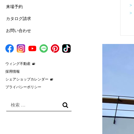
>
来場予約
>
カタログ請求
お問い合わせ
ウィング不動産
採用情報
シェアショップカレンダー
プライバシーポリシー
検
索
検
対
索
象: