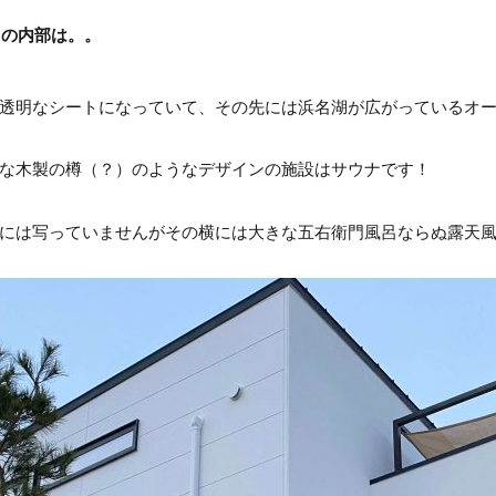
トの内部は。。
透明なシートになっていて、その先には浜名湖が広がっているオ
な木製の樽（？）のようなデザインの施設はサウナです！
には写っていませんがその横には大きな五右衛門風呂ならぬ露天風