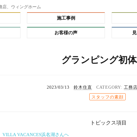
務店、ウィングホーム
施工事例
お客様の声
見
ダー）
グランピング初体
ーオーダ
レミアム
の理由
プ
2023/03/13
鈴木住直
工務
る家
スタッフの素顔
れハウ
タイ
トピックス項目
 VILLA VACANCES浜名湖さんへ