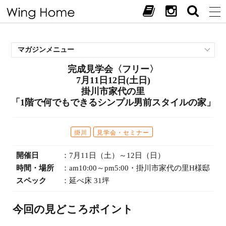
マガジンメニュー
完成見学会〈フリー〉
施工事例
7月11日12日(土日)
スタッフブログ
掛川市家代の里
現場中継
「1階で何でもできるシンプル男前スタイルの家」
お客様の声
見学会・イベント
掛川
見学会・セミナー
オススメの土地
開催日
：7月11日（土）～12日（日）
お施主様ブログ
時間・場所
：am10:00～pm5:00・掛川市家代の里H様邸
スペック
：延べ床 31坪
今回の見どころポイント