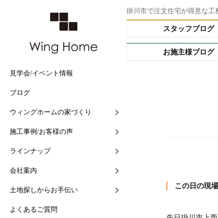
掛川市で注文住宅が得意な工
スタッフブログ
お施主様ブログ
見学会/イベント情報
他社との5つの違い
施工事例
Buffet STYLE（フルオー
会社情報
土地情報検索
ブログ
住まいづくりの流れ
現場中継
Arrange STYLE（イージ
スタッフ紹介
おすすめ土地ブログ
ー）
ウィングホームの家づくり
【快適】Ｗ外断熱って？
お客様の声
ショールームの紹介
PREMIUM ORDER（プ
施工事例/お客様の声
【素材】漆喰をつかう10
お施主様ブログ
地域と共に-シェアショッ
オーダー）
ラインナップ
【構造】安心して長く住め
シェアショップカレンダー
HANARE HOUSE（はな
ス）
会社案内
【保証】業界初二大保証
採用情報
この日の現
HIRAYA STYLE（平屋ス
土地探しからお手伝い
【維持】アフターサポート
ル）
よくあるご質問
先日掛川市上西