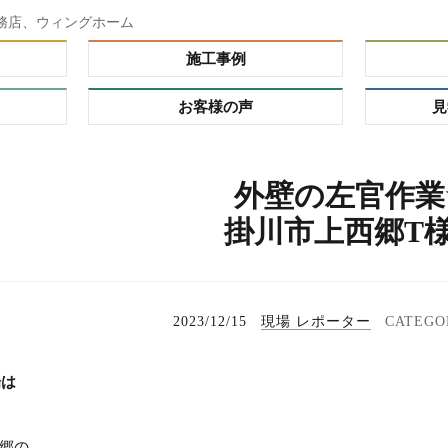
務店、ウィングホーム
施工事例
お客様の声
見
ダー）
外壁の左官作業
ーオーダ
掛川市上西郷T
レミアム
の理由
プ
る家
れハウ
2023/12/15
現場 レポーター
場は
タイ
郷の