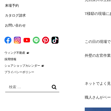
来場予約
T様邸の現場に
カタログ請求
お問い合わせ
この日の現場で
ウィング不動産
外壁の左官作業
採用情報
シェアショップカレンダー
プライバシーポリシー
ネットでよく見
検
索
検
対
索
職人さんがベー
象: