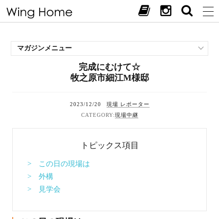
マガジンメニュー
完成にむけて☆
施工事例
牧之原市細江M様邸
スタッフブログ
現場中継
2023/12/20
現場 レポーター
お客様の声
現場中継
見学会・イベント
オススメの土地
トピックス項目
お施主様ブログ
> この日の現場は
> 外構
> 見学会