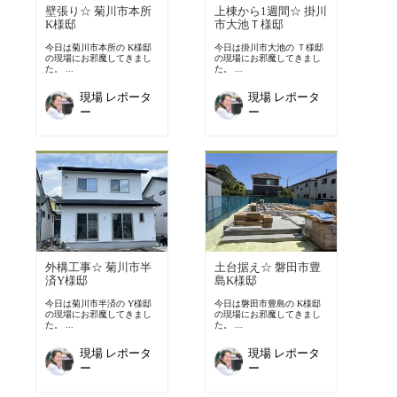
壁張り☆ 菊川市本所
上棟から1週間☆ 掛川
K様邸
市大池Ｔ様邸
今日は菊川市本所の K様邸
今日は掛川市大池の Ｔ様邸
の現場にお邪魔してきまし
の現場にお邪魔してきまし
た。 ...
た。 ...
現場 レポータ
現場 レポータ
ー
ー
外構工事☆ 菊川市半
土台据え☆ 磐田市豊
済Y様邸
島K様邸
今日は菊川市半済の Y様邸
今日は磐田市豊島の K様邸
の現場にお邪魔してきまし
の現場にお邪魔してきまし
た。 ...
た。 ...
現場 レポータ
現場 レポータ
ー
ー