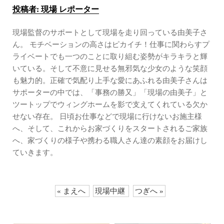
投稿者:
現場 レポーター
現場監督のサポートとして現場を走り回っている由美子さ
ん。 モチベーションの高さはピカイチ！仕事に関わらすプ
ライベートでも一つのことに取り組む姿勢がキラキラと輝
いている。そして不意に見せる無邪気な少女のような笑顔
も魅力的。正確で気配り上手な愛にあふれる由美子さんは
サポーターの中では、「事務の勝又」「現場の由美子」と
ツートップでウィングホームを影で支えてくれている欠か
せない存在。 日頃お仕事などで現場に行けないお施主様
へ、そして、これからお家づくりをスタートされるご家族
へ、家づくりの様子や携わる職人さん達の素顔をお届けし
ていきます。
« まえへ
現場中継
つぎへ »