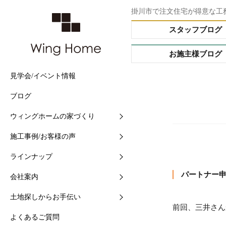
掛川市で注文住宅が得意な工
スタッフブログ
お施主様ブログ
見学会/イベント情報
他社との5つの違い
施工事例
Buffet STYLE（フルオー
会社情報
土地情報検索
ブログ
住まいづくりの流れ
現場中継
Arrange STYLE（イージ
スタッフ紹介
おすすめ土地ブログ
ー）
ウィングホームの家づくり
【快適】Ｗ外断熱って？
お客様の声
ショールームの紹介
PREMIUM ORDER（プ
施工事例/お客様の声
【素材】漆喰をつかう10
お施主様ブログ
地域と共に-シェアショッ
オーダー）
ラインナップ
【構造】安心して長く住め
シェアショップカレンダー
HANARE HOUSE（はな
ス）
パートナー
会社案内
【保証】業界初二大保証
採用情報
HIRAYA STYLE（平屋ス
土地探しからお手伝い
【維持】アフターサポート
ル）
前回、三井さん
よくあるご質問