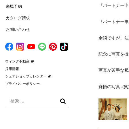
『パートナー申
来場予約
カタログ請求
『パートナー申
お問い合わせ
余談ですが、注
記念に写真を撮
ウィング不動産
採用情報
写真が苦手な私
シェアショップカレンダー
プライバシーポリシー
覚悟の写真↓(笑
検
索
検
対
索
象: