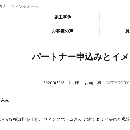
務店、ウィングホーム
施工事例
お客様の声
見
ダー）
パートナー申込みとイメ
ーオーダ
レミアム
の理由
プ
2020/05/16
k.k様 * お施主様
る家
れハウ
申込み
タイ
から各種資料を頂き、ウィングホームさんで建てようと決めた私