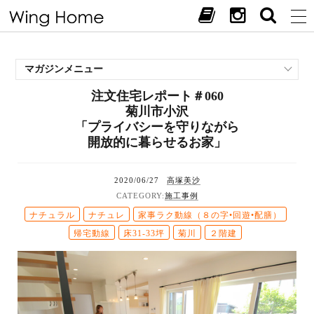
マガジンメニュー
注文住宅レポート＃060
施工事例
菊川市小沢
スタッフブログ
「プライバシーを守りながら
現場中継
開放的に暮らせるお家」
お客様の声
見学会・イベント
2020/06/27
高塚美沙
施工事例
オススメの土地
ナチュラル
ナチュレ
家事ラク動線（８の字•回遊•配膳）
お施主様ブログ
帰宅動線
床31-33坪
菊川
２階建