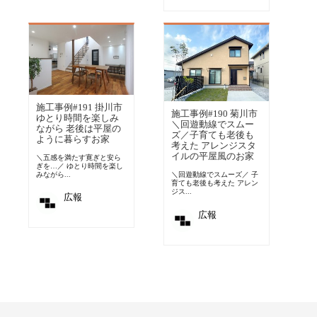
施工事例#191 掛川市
施工事例#190 菊川市
ゆとり時間を楽しみ
＼回遊動線でスムー
ながら 老後は平屋の
ズ／子育ても老後も
ように暮らすお家
考えた アレンジスタ
イルの平屋風のお家
＼五感を満たす寛ぎと安ら
ぎを…／ ゆとり時間を楽し
みながら...
＼回遊動線でスムーズ／ 子
育ても老後も考えた アレン
ジス...
広報
広報