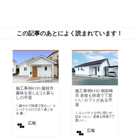
この記事のあとによく読まれています！
施工事例#193 藤枝市
施工事例#192 御前崎
趣味を楽しむ2人暮ら
市 老後も快適で丁度
しの平屋
いい ロフトがある平
屋
＼健やかで快適で安心♪／ コ
ンパクトだけど広々過ごせ
＼コンパクトな中に想いが
る 趣...
詰まった♪／ 老後も快適で丁
度いい...
広報
広報