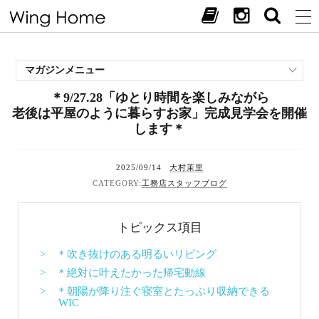
マガジンメニュー
＊9/27.28「ゆとり時間を楽しみながら
施工事例
老後は平屋のように暮らすお家」完成見学会を開催
スタッフブログ
します＊
現場中継
お客様の声
2025/09/14
大村茉里
見学会・イベント
工務店スタッフブログ
オススメの土地
お施主様ブログ
トピックス項目
> ＊吹き抜けのある明るいリビング
> ＊絶対に叶えたかった帰宅動線
> ＊朝陽が降り注ぐ寝室とたっぷり収納できる
WIC