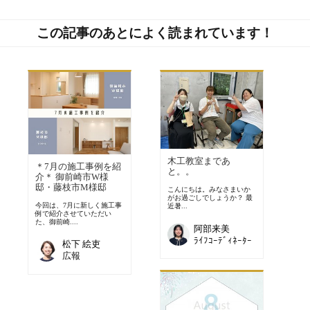
この記事のあとによく読まれています！
木工教室まであ
＊7月の施工事例を紹
と。。
介＊ 御前崎市W様
邸・藤枝市M様邸
こんにちは。みなさまいか
がお過ごしでしょうか？ 最
今回は、7月に新しく施工事
近暑...
例で紹介させていただい
た、御前崎....
阿部来美
ﾗｲﾌｺｰﾃﾞｨﾈｰﾀｰ
松下 絵吏
広報