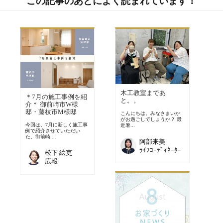
この記事のあとによく読まれています！
木工教室まであ
＊7月の施工事例を紹
と。。
介＊ 御前崎市W様
邸・藤枝市M様邸
こんにちは。みなさまいか
がお過ごしでしょうか？ 最
今回は、7月に新しく施工事
近暑...
例で紹介させていただい
た、御前崎....
阿部来美
ﾗｲﾌｺｰﾃﾞｨﾈｰﾀｰ
松下 絵吏
広報