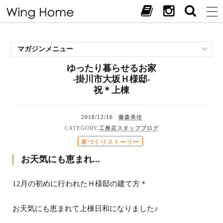
マガジンメニュー
ゆったり暮らせるお家
施工事例
-掛川市大坂Ｈ様邸-
スタッフブログ
祝＊上棟
現場中継
お客様の声
2018/12/16
藤森美佳
見学会・イベント
工務店スタッフブログ
オススメの土地
家づくりストーリー
お施主様ブログ
お天気にも恵まれ...
12月の初めに行われたＨ様邸の建て方＊
お天気にも恵まれて上棟日和になりました♪