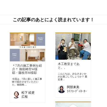
この記事のあとによく読まれています！
木工教室まであ
＊7月の施工事例を紹
と。。
介＊ 御前崎市W様
邸・藤枝市M様邸
こんにちは。みなさまいか
がお過ごしでしょうか？ 最
今回は、7月に新しく施工事
近暑...
例で紹介させていただい
た、御前崎....
阿部来美
ﾗｲﾌｺｰﾃﾞｨﾈｰﾀｰ
松下 絵吏
広報