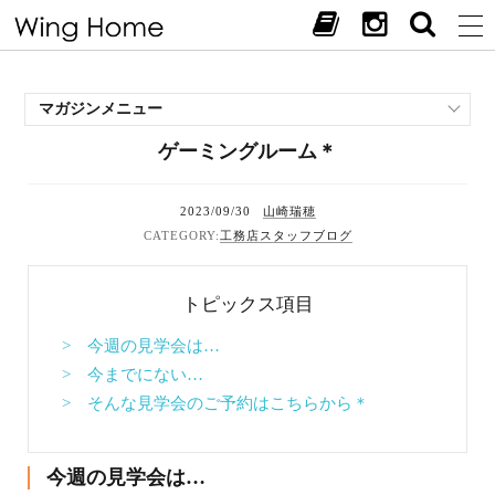
マガジンメニュー
ゲーミングルーム＊
施工事例
スタッフブログ
2023/09/30
山崎瑞穂
現場中継
工務店スタッフブログ
お客様の声
見学会・イベント
トピックス項目
オススメの土地
お施主様ブログ
> 今週の見学会は…
> 今までにない…
> そんな見学会のご予約はこちらから＊
今週の見学会は…