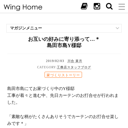
マガジンメニュー
お互いの好みに寄り添って…＊
施工事例
島田市島Y様邸
スタッフブログ
現場中継
2019/02/03
川合 菜月
お客様の声
工務店スタッフブログ
見学会・イベント
家づくりストーリー
オススメの土地
島田市島にてお家づくり中のY様邸
お施主様ブログ
工事が着々と進む中、先日カーテンのお打合せが行われま
した。
「素敵な柄がたくさんありそうでカーテンのお打合せ楽し
みです＊」