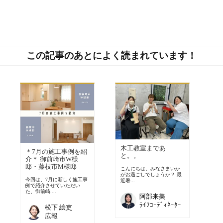
この記事のあとによく読まれています！
木工教室まであ
＊7月の施工事例を紹
と。。
介＊ 御前崎市W様
邸・藤枝市M様邸
こんにちは。みなさまいか
がお過ごしでしょうか？ 最
今回は、7月に新しく施工事
近暑...
例で紹介させていただい
た、御前崎....
阿部来美
ﾗｲﾌｺｰﾃﾞｨﾈｰﾀｰ
松下 絵吏
広報