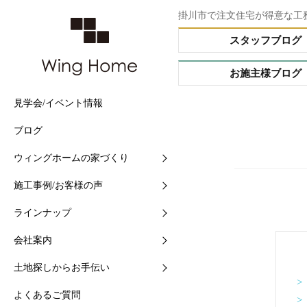
掛川市で注文住宅が得意な工
スタッフブログ
お施主様ブログ
見学会/イベント情報
他社との5つの違い
施工事例
Buffet STYLE（フルオー
会社情報
土地情報検索
ブログ
住まいづくりの流れ
現場中継
Arrange STYLE（イージ
スタッフ紹介
おすすめ土地ブログ
ー）
ウィングホームの家づくり
【快適】Ｗ外断熱って？
お客様の声
ショールームの紹介
PREMIUM ORDER（プ
施工事例/お客様の声
【素材】漆喰をつかう10
お施主様ブログ
地域と共に-シェアショッ
オーダー）
ラインナップ
【構造】安心して長く住め
シェアショップカレンダー
HANARE HOUSE（はな
ス）
会社案内
【保証】業界初二大保証
採用情報
HIRAYA STYLE（平屋ス
土地探しからお手伝い
【維持】アフターサポート
ル）
>
よくあるご質問
>