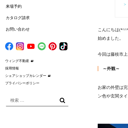
>
来場予約
カタログ請求
お問い合わせ
こんにちは(*
始めました。
今回は藤枝市上
ウィング不動産
採用情報
～外観～
シェアショップカレンダー
プライバシーポリシー
お家の外壁は完
ン色や玄関タイ
検
索
検
対
索
象: