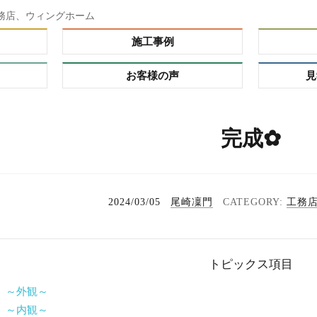
務店、ウィングホーム
施工事例
お客様の声
見
ダー）
完成✿
ーオーダ
レミアム
の理由
プ
2024/03/05
尾崎凜門
工務
る家
れハウ
トピックス項目
タイ
 ～外観～
 ～内観～