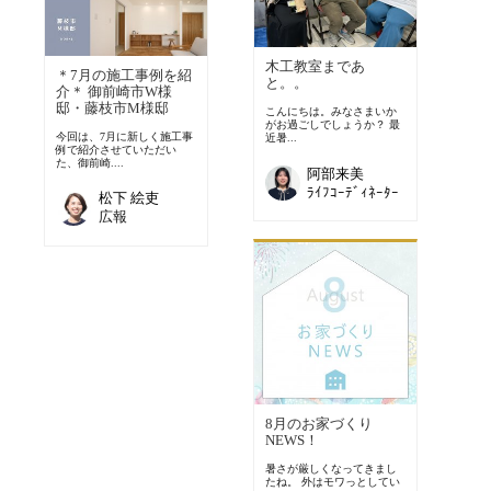
木工教室まであ
＊7月の施工事例を紹
と。。
介＊ 御前崎市W様
邸・藤枝市M様邸
こんにちは。みなさまいか
がお過ごしでしょうか？ 最
今回は、7月に新しく施工事
近暑...
例で紹介させていただい
た、御前崎....
阿部来美
ﾗｲﾌｺｰﾃﾞｨﾈｰﾀｰ
松下 絵吏
広報
8月のお家づくり
NEWS！
暑さが厳しくなってきまし
たね。 外はモワっとしてい