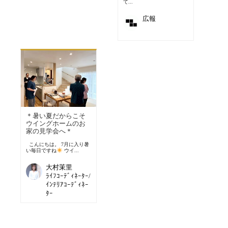
て...
広報
＊暑い夏だからこそ
ウイングホームのお
家の見学会へ＊
こんにちは。 7月に入り暑
い毎日ですね
ウイ...
大村茉里
ﾗｲﾌｺｰﾃﾞｨﾈｰﾀｰ/
ｲﾝﾃﾘｱｺｰﾃﾞｨﾈｰ
ﾀｰ