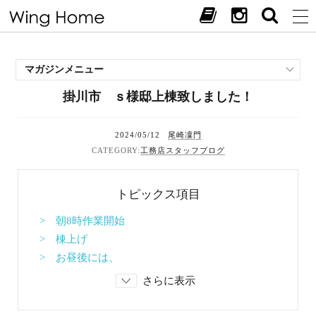
マガジンメニュー
掛川市 ｓ様邸上棟致しました！
施工事例
スタッフブログ
2024/05/12
尾崎凜門
現場中継
工務店スタッフブログ
お客様の声
見学会・イベント
トピックス項目
オススメの土地
お施主様ブログ
> 朝8時作業開始
> 棟上げ
> お昼後には、
さらに表示