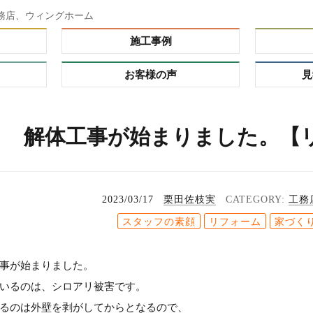
務店、ウィングホーム
施工事例
お客様の声
見
ダー）
解体工事が始まりました。【
ーオーダ
レミアム
の理由
プ
2023/03/17
栗田佐枝実
工務
る家
スタッフの素顔
リフォーム
家づく
れハウ
事が始まりました。
タイ
いるのは、シロアリ被害です。
るのは外壁を剥がしてからとなるので、