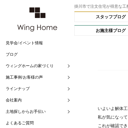
掛川市で注文住宅が得意な工
スタッフブログ
お施主様ブログ
見学会/イベント情報
他社との5つの違い
施工事例
Buffet STYLE（フルオー
会社情報
土地情報検索
ブログ
住まいづくりの流れ
現場中継
Arrange STYLE（イージ
スタッフ紹介
おすすめ土地ブログ
ー）
ウィングホームの家づくり
【快適】Ｗ外断熱って？
お客様の声
ショールームの紹介
PREMIUM ORDER（プ
施工事例/お客様の声
【素材】漆喰をつかう10
お施主様ブログ
地域と共に-シェアショッ
オーダー）
ラインナップ
【構造】安心して長く住め
シェアショップカレンダー
HANARE HOUSE（はな
ス）
会社案内
【保証】業界初二大保証
採用情報
いよいよ解体工
HIRAYA STYLE（平屋ス
土地探しからお手伝い
【維持】アフターサポート
ル）
私が気になって
よくあるご質問
これが確認でき