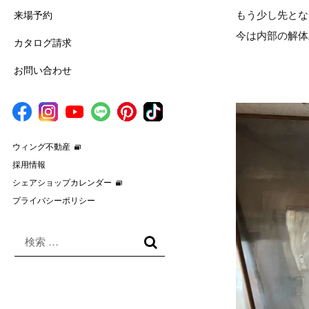
もう少し先とな
来場予約
今は内部の解体
カタログ請求
お問い合わせ
ウィング不動産
採用情報
シェアショップカレンダー
プライバシーポリシー
検
索
検
対
索
象: