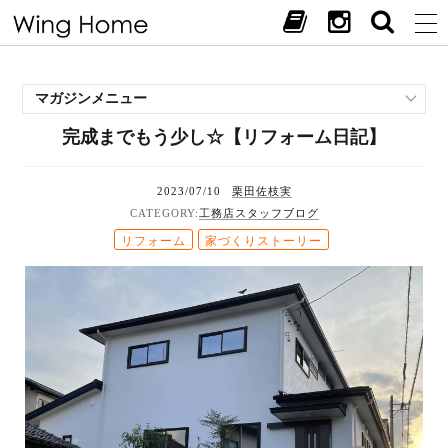
マガジンメニュー
完成までもう少し☆【リフォーム日記】
施工事例
スタッフブログ
2023/07/10
栗田佐枝実
現場中継
工務店スタッフブログ
お客様の声
リフォーム
家づくりストーリー
見学会・イベント
オススメの土地
お施主様ブログ