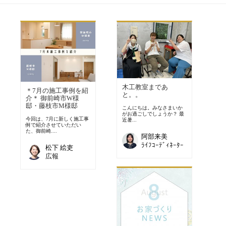
木工教室まであ
＊7月の施工事例を紹
と。。
介＊ 御前崎市W様
邸・藤枝市M様邸
こんにちは。みなさまいか
がお過ごしでしょうか？ 最
今回は、7月に新しく施工事
近暑...
例で紹介させていただい
た、御前崎....
阿部来美
ﾗｲﾌｺｰﾃﾞｨﾈｰﾀｰ
松下 絵吏
広報