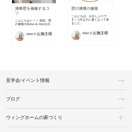
漆喰壁を補修するコ
壁の漆喰の修復
ツ
こんにちは、お久しぶりで
す！ 5月なのに暑くなって来
こんにちはー！！ 前回、壁
ました...
の修復のBefore & Afterを出...
rino☆お施主様
rino☆お施主様
見学会/イベント情報
ブログ
ウィングホームの家づくり