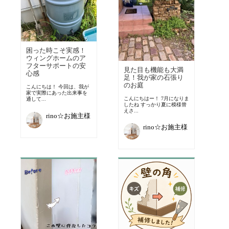
困った時こそ実感！
ウィングホームのア
フターサポートの安
見た目も機能も大満
心感
足！我が家の石張り
のお庭
こんにちは！ 今回は、我が
家で実際にあった出来事を
こんにちはー！ 7月になりま
通して...
したね すっかり夏に模様替
えさ...
rino☆お施主様
rino☆お施主様