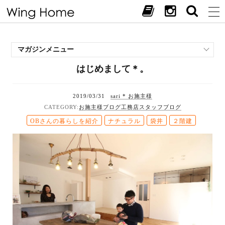
マガジンメニュー
はじめまして＊。
施工事例
スタッフブログ
2019/03/31
sari * お施主様
現場中継
お施主様ブログ
工務店スタッフブログ
お客様の声
OBさんの暮らしを紹介
ナチュラル
袋井
２階建
見学会・イベント
オススメの土地
お施主様ブログ