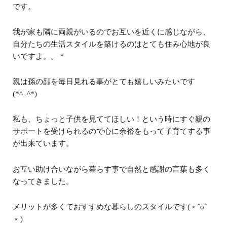
です。
我が家も隣に両親がいるので
お互いを近くに感じながら、
自分たちの生活スタイルを築けるのは
とても住み心地が良
いですよ。。＊
親は孫の顔を毎日見れる事がとても嬉しいみたいです
(
*^_^*
)
私も、ちょっと子供を見ててほしい！という時にすぐ親の
サポートを受けられるので
心に余裕をもって子育てする事
が出来ています。
お互い助け合いながら暮らす事で
自然と感謝の言葉も多く
なってきました。
メリットが多くておすすめな暮らしのスタイルです(
﹡
ˆoˆ
﹡
)