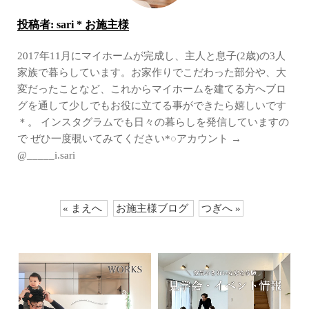
投稿者:
sari * お施主様
2017年11月にマイホームが完成し、主人と息子(2歳)の3人
家族で暮らしています。お家作りでこだわった部分や、大
変だったことなど、これからマイホームを建てる方へブロ
グを通して少しでもお役に立てる事ができたら嬉しいです
＊。 インスタグラムでも日々の暮らしを発信していますの
で ぜひ一度覗いてみてください*◌アカウント →
@_____i.sari
« まえへ
お施主様ブログ
つぎへ »