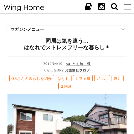
マガジンメニュー
同居は気を遣う…
施工事例
はなれでストレスフリーな暮らし＊
スタッフブログ
現場中継
2019/04/10
sari * お施主様
お客様の声
お施主様ブログ
見学会・イベント
OBさんの暮らしを紹介
はなれ
カフェ風
ガルボ
袋井
オススメの土地
２階建
お施主様ブログ