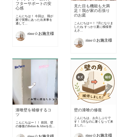
フターサポートの安
見た目も機能も大満
心感
足！我が家の石張り
のお庭
こんにちは！ 今回は、我が
家で実際にあった出来事を
こんにちはー！ 7月になりま
通して...
したね すっかり夏に模様替
えさ...
rino☆お施主様
rino☆お施主様
漆喰壁を補修するコ
壁の漆喰の修復
ツ
こんにちは、お久しぶりで
す！ 5月なのに暑くなって来
こんにちはー！！ 前回、壁
ました...
の修復のBefore & Afterを出...
rino☆お施主様
rino☆お施主様