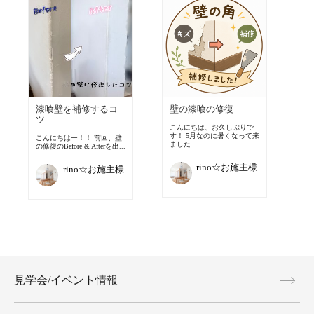
漆喰壁を補修するコ
壁の漆喰の修復
ツ
こんにちは、お久しぶりで
す！ 5月なのに暑くなって来
こんにちはー！！ 前回、壁
ました...
の修復のBefore & Afterを出...
rino☆お施主様
rino☆お施主様
見学会/イベント情報