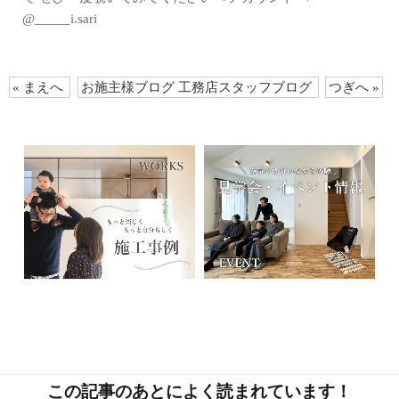
@_____i.sari
« まえへ
お施主様ブログ
工務店スタッフブログ
つぎへ »
この記事のあとによく読まれています！