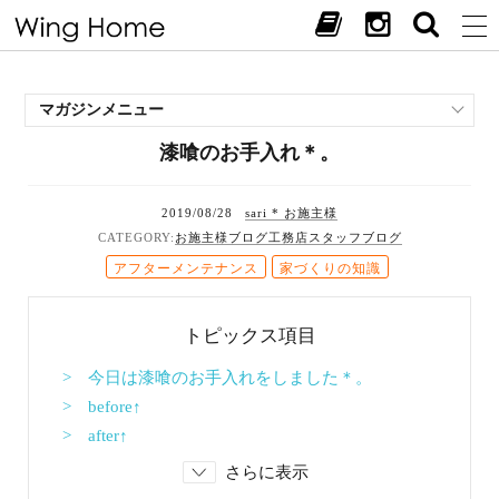
マガジンメニュー
漆喰のお手入れ＊。
施工事例
スタッフブログ
2019/08/28
sari * お施主様
現場中継
お施主様ブログ
工務店スタッフブログ
お客様の声
アフターメンテナンス
家づくりの知識
見学会・イベント
オススメの土地
トピックス項目
お施主様ブログ
> 今日は漆喰のお手入れをしました＊。
> before↑
> after↑
さらに表示