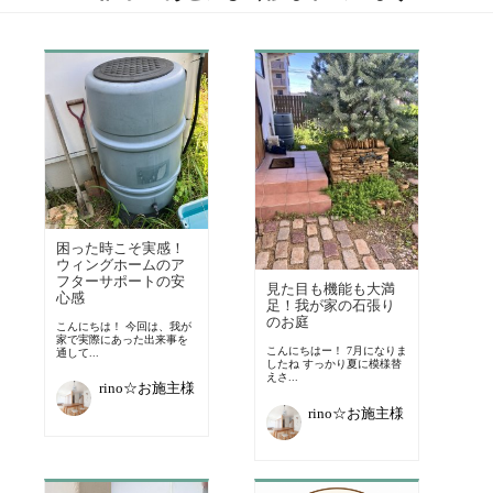
困った時こそ実感！
ウィングホームのア
フターサポートの安
見た目も機能も大満
心感
足！我が家の石張り
のお庭
こんにちは！ 今回は、我が
家で実際にあった出来事を
こんにちはー！ 7月になりま
通して...
したね すっかり夏に模様替
えさ...
rino☆お施主様
rino☆お施主様