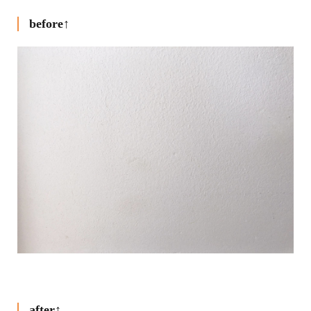
before↑
after↑