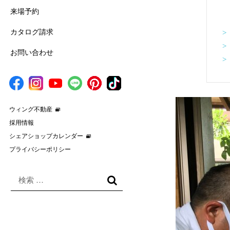
来場予約
カタログ請求
>
>
お問い合わせ
>
ウィング不動産
採用情報
シェアショップカレンダー
プライバシーポリシー
検
索
検
対
索
象: