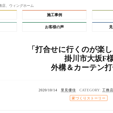
務店、ウィングホーム
施工事例
お客様の声
見
ダー）
「打合せに行くのが楽し
ーオーダ
掛川市大坂F
レミアム
外構＆カーテン打
の理由
プ
る家
れハウ
2020/10/14
里見優佳
工務
タイ
家づくりストーリー