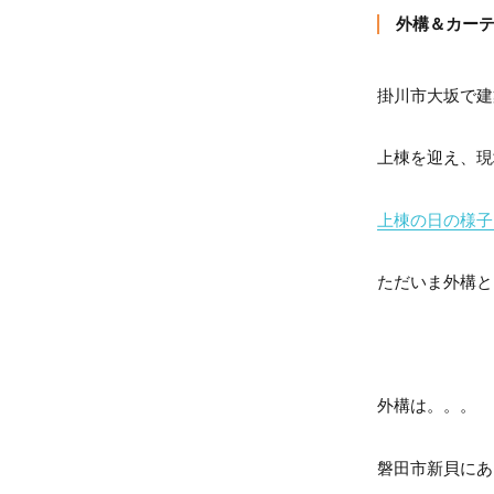
外構＆カー
掛川市大坂で建
上棟を迎え、現
上棟の日の様子
ただいま外構と
外構は。。。
磐田市新貝にあ