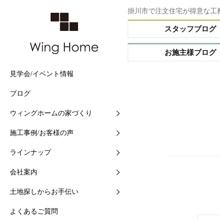
掛川市で注文住宅が得意な工
スタッフブログ
お施主様ブログ
見学会/イベント情報
他社との5つの違い
施工事例
Buffet STYLE（フルオー
会社情報
土地情報検索
ブログ
住まいづくりの流れ
現場中継
Arrange STYLE（イージ
スタッフ紹介
おすすめ土地ブログ
ー）
ウィングホームの家づくり
【快適】Ｗ外断熱って？
お客様の声
ショールームの紹介
PREMIUM ORDER（プ
施工事例/お客様の声
【素材】漆喰をつかう10
お施主様ブログ
地域と共に-シェアショッ
オーダー）
ラインナップ
【構造】安心して長く住め
シェアショップカレンダー
HANARE HOUSE（はな
ス）
会社案内
【保証】業界初二大保証
採用情報
HIRAYA STYLE（平屋ス
土地探しからお手伝い
【維持】アフターサポート
ル）
よくあるご質問