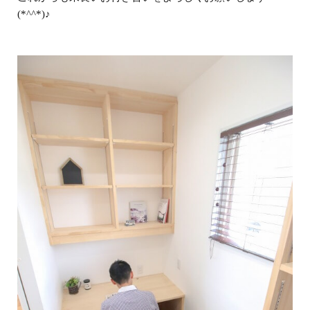
(*^^*)♪