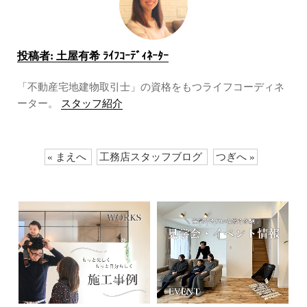
投稿者:
土屋有希 ﾗｲﾌｺｰﾃﾞｨﾈｰﾀｰ
「不動産宅地建物取引士」の資格をもつライフコーディネ
ーター。
スタッフ紹介
« まえへ
工務店スタッフブログ
つぎへ »