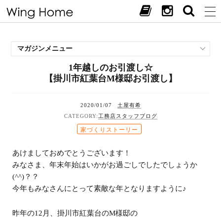
マガジンメニュー
1年越しのお引渡し☆
施工事例
【掛川市紅葉台M様邸お引渡し】
スタッフブログ
現場中継
2020/01/07
土屋有希
お客様の声
工務店スタッフブログ
見学会・イベント
家づくりストーリー
オススメの土地
あけましておめでとうございます！
お施主様ブログ
みなさま、年末年始はいかがお過ごしでしたでしょうか
(^^)？？
今年もみなさんにとって素敵な年となりますように♪
昨年の12月、掛川市紅葉台のM様邸の