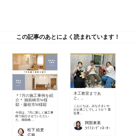
この記事のあとによく読まれています！
木工教室まであ
＊7月の施工事例を紹
と。。
介＊ 御前崎市W様
邸・藤枝市M様邸
こんにちは。みなさまいか
がお過ごしでしょうか？ 最
今回は、7月に新しく施工事
近暑...
例で紹介させていただい
た、御前崎....
阿部来美
ﾗｲﾌｺｰﾃﾞｨﾈｰﾀｰ
松下 絵吏
広報