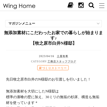
マガジンメニュー
無添加素材にこだわったお家での暮らしが始まりま
施工事例
す♪
スタッフブログ
【牧之原市白井N様邸】
現場中継
お客様の声
2023/04/16
土屋有希
見学会・イベント
工務店スタッフブログ
オススメの土地
家づくりストーリー
お施主様ブログ
先日牧之原市白井のN様邸のお引渡しを行いました！
無添加素材を大切にしたN様邸は
標準の漆喰の壁に加え、30ミリの無垢の杉床、構造も無垢
材を使っています＊