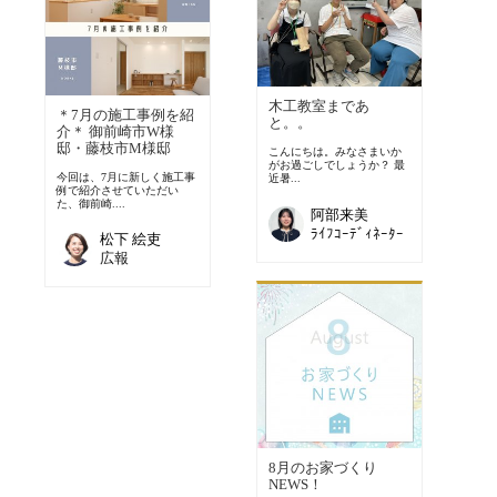
木工教室まであ
＊7月の施工事例を紹
と。。
介＊ 御前崎市W様
邸・藤枝市M様邸
こんにちは。みなさまいか
がお過ごしでしょうか？ 最
今回は、7月に新しく施工事
近暑...
例で紹介させていただい
た、御前崎....
阿部来美
ﾗｲﾌｺｰﾃﾞｨﾈｰﾀｰ
松下 絵吏
広報
8月のお家づくり
NEWS！