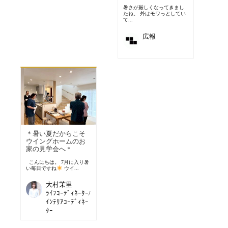
暑さが厳しくなってきまし
たね。 外はモワっとしてい
て...
広報
＊暑い夏だからこそ
ウイングホームのお
家の見学会へ＊
こんにちは。 7月に入り暑
い毎日ですね
ウイ...
大村茉里
ﾗｲﾌｺｰﾃﾞｨﾈｰﾀｰ/
ｲﾝﾃﾘｱｺｰﾃﾞｨﾈｰ
ﾀｰ