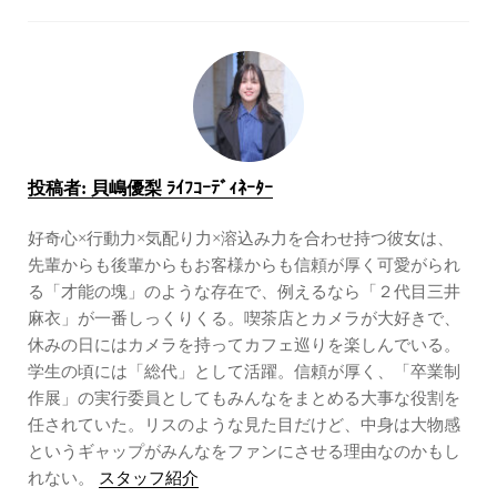
投稿者:
貝嶋優梨 ﾗｲﾌｺｰﾃﾞｨﾈｰﾀｰ
好奇心×行動力×気配り力×溶込み力を合わせ持つ彼女は、
先輩からも後輩からもお客様からも信頼が厚く可愛がられ
る「才能の塊」のような存在で、例えるなら「２代目三井
麻衣」が一番しっくりくる。喫茶店とカメラが大好きで、
休みの日にはカメラを持ってカフェ巡りを楽しんでいる。
学生の頃には「総代」として活躍。信頼が厚く、「卒業制
作展」の実行委員としてもみんなをまとめる大事な役割を
任されていた。リスのような見た目だけど、中身は大物感
というギャップがみんなをファンにさせる理由なのかもし
れない。
スタッフ紹介