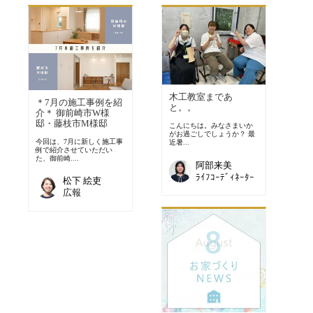
木工教室まであ
＊7月の施工事例を紹
と。。
介＊ 御前崎市W様
邸・藤枝市M様邸
こんにちは。みなさまいか
がお過ごしでしょうか？ 最
今回は、7月に新しく施工事
近暑...
例で紹介させていただい
た、御前崎....
阿部来美
ﾗｲﾌｺｰﾃﾞｨﾈｰﾀｰ
松下 絵吏
広報