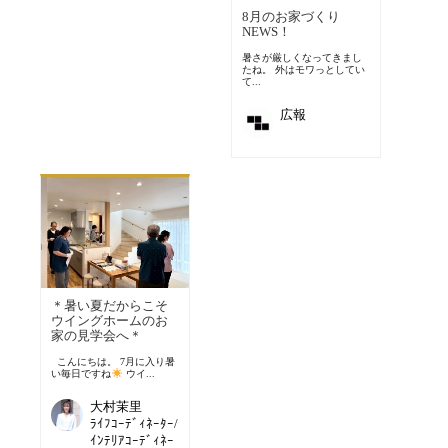
8月のお家づくり
NEWS！
暑さが厳しくなってきまし
たね。 外はモワっとしてい
て...
広報
＊暑い夏だからこそ
ウイングホームのお
家の見学会へ＊
こんにちは。 7月に入り暑
い毎日ですね
ウイ...
大村茉里
ﾗｲﾌｺｰﾃﾞｨﾈｰﾀｰ/
ｲﾝﾃﾘｱｺｰﾃﾞｨﾈｰ