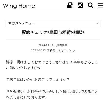
マガジンメニュー
配線チェック*島田市稲荷N様邸*
施工事例
スタッフブログ
2024/01/16
貝嶋優梨
現場中継
工務店スタッフブログ
お客様の声
見学会・イベント
皆様、明けましておめでとうございます！本年もよろしく
オススメの土地
お願いいたします(^^♪
お施主様ブログ
年末年始はいかがお過ごしでしょうか？
見学会場や、お打合せでお会いした際にお話しできること
を楽しみにしております♪