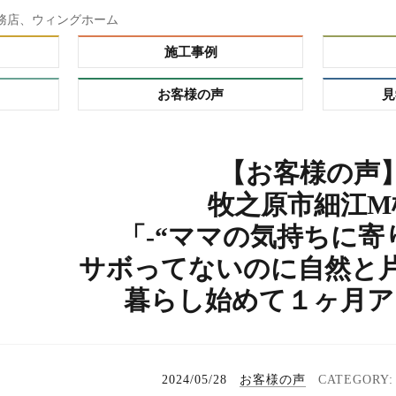
務店、ウィングホーム
施工事例
お客様の声
見
ダー）
【お客様の声
ーオーダ
牧之原市細江M
レミアム
「-“ママの気持ちに寄
の理由
プ
サボってないのに自然と片
る家
れハウ
暮らし始めて１ヶ月ア
タイ
2024/05/28
お客様の声