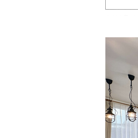
ご主人：プラン
るそんな家にし
しました。出来
奥さま：打ち合
当の冨永さんも
ご主人：実家の
た。自分たちの
＊暮らし始めて