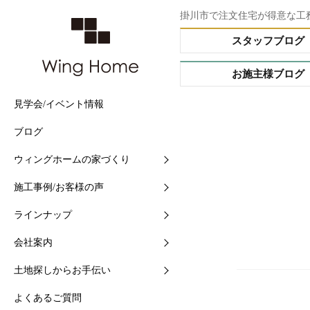
掛川市で注文住宅が得意な工
スタッフブログ
お施主様ブログ
見学会/イベント情報
他社との5つの違い
施工事例
Buffet STYLE（フルオー
会社情報
土地情報検索
ブログ
住まいづくりの流れ
現場中継
Arrange STYLE（イージ
スタッフ紹介
おすすめ土地ブログ
ー）
ウィングホームの家づくり
【快適】Ｗ外断熱って？
お客様の声
ショールームの紹介
PREMIUM ORDER（プ
施工事例/お客様の声
【素材】漆喰をつかう10
お施主様ブログ
地域と共に-シェアショッ
オーダー）
ラインナップ
【構造】安心して長く住め
シェアショップカレンダー
HANARE HOUSE（はな
ス）
会社案内
【保証】業界初二大保証
採用情報
HIRAYA STYLE（平屋ス
土地探しからお手伝い
【維持】アフターサポート
ル）
よくあるご質問