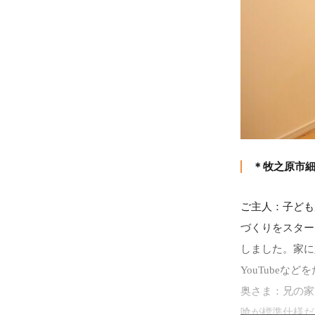
＊牧之原市細
ご主人：子ども
づくりをスター
しました。家に
YouTubeな
奥さま：兄の家
喰が標準仕様だ