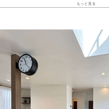
のヒアリングの時には、ダイニングの小上がりのところで子どもと
たいと希望しました。子どもにスポーツをさせたいので、汚れて
上がった間取りにはニュアンスで伝えた希望が全部入っていて「
わせから工事の途中までは子どもがお腹にいたので、つわりや入
大束くんもグループラインで細かく報告してくれたので、安心し
目の前なので、工事中もいつも見ていました。図面を見て想像し
家にタイトルをつけるとしたら「賑やかな家」かな。子ども達と
１ヶ月後アンケート＊