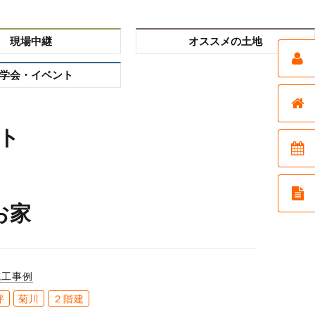
現場中継
オススメの土地
学会・イベント
ト
目
お家
施工事例
坪
菊川
２階建