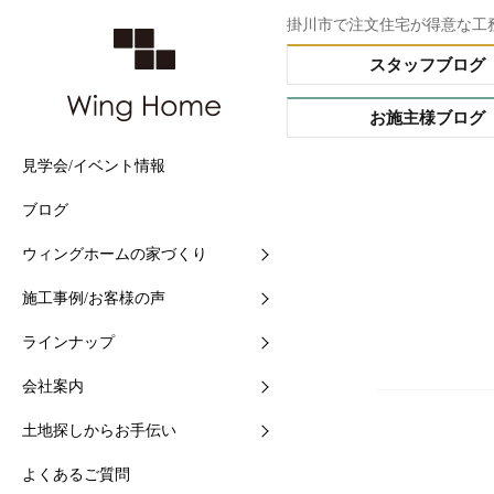
掛川市で注文住宅が得意な工
スタッフブログ
お施主様ブログ
見学会/イベント情報
他社との5つの違い
施工事例
Buffet STYLE（フルオー
会社情報
土地情報検索
ブログ
住まいづくりの流れ
現場中継
Arrange STYLE（イージ
スタッフ紹介
おすすめ土地ブログ
ー）
ウィングホームの家づくり
【快適】Ｗ外断熱って？
お客様の声
ショールームの紹介
PREMIUM ORDER（プ
施工事例/お客様の声
【素材】漆喰をつかう10
お施主様ブログ
地域と共に-シェアショッ
オーダー）
ラインナップ
【構造】安心して長く住め
シェアショップカレンダー
HANARE HOUSE（はな
ス）
会社案内
【保証】業界初二大保証
採用情報
HIRAYA STYLE（平屋ス
土地探しからお手伝い
【維持】アフターサポート
ル）
よくあるご質問