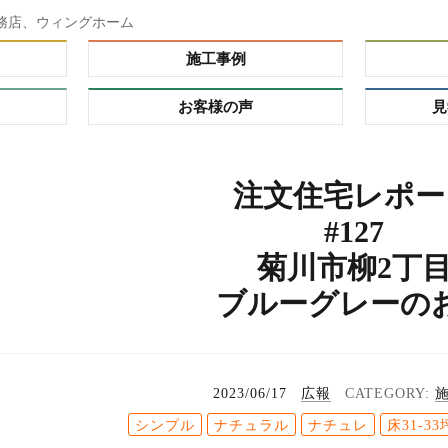
務店、ウィングホーム
施工事例
お客様の声
見
ダー）
注文住宅レポー
ーオーダ
#127
レミアム
菊川市柳2丁
の理由
プ
ブルーグレーの
る家
れハウ
タイ
2023/06/17
広報
シンプル
ナチュラル
ナチュレ
床31-33