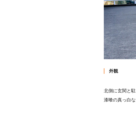
外観
北側に玄関と駐
漆喰の真っ白な