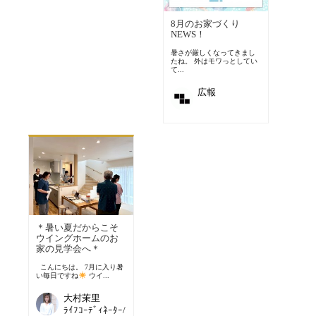
8月のお家づくり
NEWS！
暑さが厳しくなってきまし
たね。 外はモワっとしてい
て...
広報
＊暑い夏だからこそ
ウイングホームのお
家の見学会へ＊
こんにちは。 7月に入り暑
い毎日ですね
ウイ...
大村茉里
ﾗｲﾌｺｰﾃﾞｨﾈｰﾀｰ/