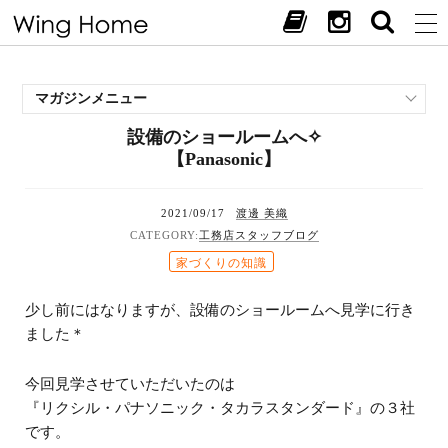
マガジンメニュー
設備のショールームへ✧
施工事例
【Panasonic】
スタッフブログ
現場中継
2021/09/17
渡邊 美織
お客様の声
工務店スタッフブログ
見学会・イベント
家づくりの知識
オススメの土地
少し前にはなりますが、設備のショールームへ見学に行き
お施主様ブログ
ました＊
今回見学させていただいたのは
『リクシル・パナソニック・タカラスタンダード』の３社
です。