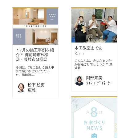
木工教室まであ
＊7月の施工事例を紹
と。。
介＊ 御前崎市W様
邸・藤枝市M様邸
こんにちは。みなさまいか
がお過ごしでしょうか？ 最
今回は、7月に新しく施工事
近暑...
例で紹介させていただい
た、御前崎....
阿部来美
ﾗｲﾌｺｰﾃﾞｨﾈｰﾀｰ
松下 絵吏
広報